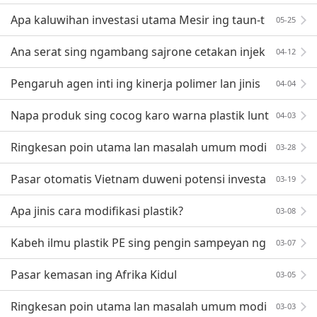
ng angel
Apa kaluwihan investasi utama Mesir ing taun-t
05-25
aun pungkasan?
Ana serat sing ngambang sajrone cetakan injek
04-12
si plastik sing diperkuat serat kaca, nuduhake sawet
Pengaruh agen inti ing kinerja polimer lan jinis
04-04
ara
pangenalan
Napa produk sing cocog karo warna plastik lunt
04-03
ur?
Ringkesan poin utama lan masalah umum modi
03-28
fikasi regenerasi ABS
Pasar otomatis Vietnam duweni potensi investa
03-19
si sing jero
Apa jinis cara modifikasi plastik?
03-08
Kabeh ilmu plastik PE sing pengin sampeyan ng
03-07
erteni wis kasedhiya!
Pasar kemasan ing Afrika Kidul
03-05
Ringkesan poin utama lan masalah umum modi
03-03