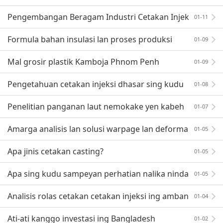
sing dibantu dening gas
Pengembangan Beragam Industri Cetakan Injek
01-11
si —— Analisis Teknologi Mould Injeksi Mikro
Formula bahan insulasi lan proses produksi
01-09
Mal grosir plastik Kamboja Phnom Penh
01-09
Pengetahuan cetakan injeksi dhasar sing kudu
01-08
dingerteni dening teknisi cetakan injeksi
Penelitian panganan laut nemokake yen kabeh
01-07
conto ngemot plastik
Amarga analisis lan solusi warpage lan deforma
01-05
si mesin cetak injeksi
Apa jinis cetakan casting?
01-05
Apa sing kudu sampeyan perhatian nalika ninda
01-05
kake bisnis karo pelanggan Bangladesh?
Analisis rolas cetakan cetakan injeksi ing amban
01-04
e 360 derajat
Ati-ati kanggo investasi ing Bangladesh
01-02