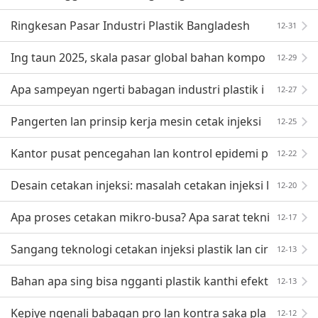
Ringkesan Pasar Industri Plastik Bangladesh
12-31
Ing taun 2025, skala pasar global bahan kompo
12-29
sit ing bidang transportasi bakal mencapai 59,8 milya
Apa sampeyan ngerti babagan industri plastik i
12-27
r
ng Thailand?
Pangerten lan prinsip kerja mesin cetak injeksi
12-25
Kantor pusat pencegahan lan kontrol epidemi p
12-22
emerintah kotamadya menehi kabar darurat
Desain cetakan injeksi: masalah cetakan injeksi l
12-20
an analisis sebab!
Apa proses cetakan mikro-busa? Apa sarat tekni
12-17
s? Apa kaluwihane?
Sangang teknologi cetakan injeksi plastik lan cir
12-13
i khas
Bahan apa sing bisa ngganti plastik kanthi efekt
12-13
if kanggo nyegah gawe piala?
Kepiye ngenali babagan pro lan kontra saka pla
12-12