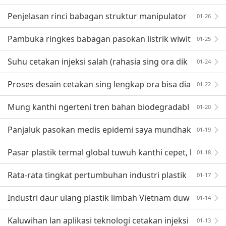
sederhana
Penjelasan rinci babagan struktur manipulator
01-26
mesin cetakan injeksi
Pambuka ringkes babagan pasokan listrik wiwit
01-25
an mobil
Suhu cetakan injeksi salah (rahasia sing ora dik
01-24
andhani para ahli teknologi injeksi)
Proses desain cetakan sing lengkap ora bisa dia
01-22
baikan
Mung kanthi ngerteni tren bahan biodegradabl
01-20
e, kita bisa ngrebut kesempatan pangembangan mb
Panjaluk pasokan medis epidemi saya mundhak
01-19
esuk!
Pasar plastik termal global tuwuh kanthi cepet, l
01-18
an daya saing inti perusahaan manufaktur kudu dita
Rata-rata tingkat pertumbuhan industri plastik
01-17
m
yaiku 10-15%! Nugget ing pasar Vietnam, apa sampe
Industri daur ulang plastik limbah Vietnam duw
01-14
yan
eni potensi pangembangan sing gedhe
Kaluwihan lan aplikasi teknologi cetakan injeksi
01-13