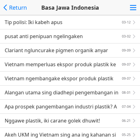
Return
Basa Jawa Indonesia
Tip polisi: Iki kabeh apus
03-12
pusat anti penipuan ngelingaken
03-02
Clariant ngluncurake pigmen organik anyar
09-09
Vietnam memperluas ekspor produk plastik ke
09-07
UE
Vietnam ngembangake ekspor produk plastik
09-07
menyang Uni Eropa
Alangan utama sing diadhepi pengembangan in
08-01
dustri bantu otomotif Vietnam
Apa prospek pangembangan industri plastik? A
07-04
pa trene?
Nggawe plastik, iki carane golek dhuwit!
06-21
Akeh UKM ing Vietnam sing ana ing kahanan si
05-25