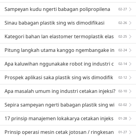
fikasi regenerasi ABS
Sampeyan kudu ngerti babagan polipropilena
02-27
(PP)
Sinau babagan plastik sing wis dimodifikasi
02-26
Kategori bahan lan elastomer termoplastik elas
02-25
tomer (TPE)!
Pitung langkah utama kanggo ngembangake in
02-24
dustri pendukung ing Vietnam
Apa kaluwihan nggunakake robot ing industri c
02-14
etakan injeksi?
Prospek aplikasi saka plastik sing wis dimodifik
02-12
asi
Apa masalah umum ing industri cetakan injeksi?
02-10
Sepira sampeyan ngerti babagan plastik sing wi
02-02
s dimodifikasi?
17 prinsip manajemen lokakarya cetakan injeks
01-28
i, pira cetakan sing bisa ngerti?
Prinsip operasi mesin cetak jotosan / ringkesan
01-27