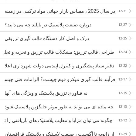
در سال 2025 ، مقیاس بازار جهانی مواد ترکیبی در زمینه
12-31
حمل و نقل به 59.8 میلیارد دلار آمریکا خواهد رسی
درباره صنعت پلاستیک در تایلند چه می دانید؟
12-27
درک و اصل کار دستگاه قالب گیری تزریقی
12-25
طراحی قالب تزریق: مشکلات قالب تزریق و تجزیه و تحل
12-24
یل علت!
دفتر ستاد پیشگیری و کنترل اپیدمی دولت شهرداری اعلا
12-22
میه اضطراری صادر کرد
فرآیند قالب گیری میکرو فوم چیست؟ الزامات فنی چیس
12-17
ت؟ چه مزایایی دارد؟
نه فناوری تزریق پلاستیک و ویژگی های آنها
12-15
چه ماده ای می تواند به طور موثر جایگزین پلاستیک شود
12-13
تا از آسیب آن جلوگیری کند؟
چگونه می توان مزایا و معایب پلاستیک های بازیافتی را ت
12-12
شخیص داد؟
از ژانویه تا آگوست ، صنعت لاستیک و پلاستیک قزاقستان
11-29