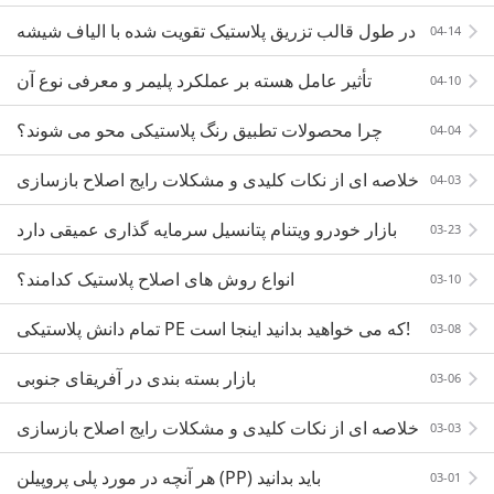
چیست؟
در طول قالب تزریق پلاستیک تقویت شده با الیاف شیشه
04-14
، الیاف شناور وجود دارد ، چند راه حل را به اشتراک
تأثیر عامل هسته بر عملکرد پلیمر و معرفی نوع آن
04-10
چرا محصولات تطبیق رنگ پلاستیکی محو می شوند؟
04-04
خلاصه ای از نکات کلیدی و مشکلات رایج اصلاح بازسازی
04-03
ABS
بازار خودرو ویتنام پتانسیل سرمایه گذاری عمیقی دارد
03-23
انواع روش های اصلاح پلاستیک کدامند؟
03-10
تمام دانش پلاستیکی PE که می خواهید بدانید اینجا است!
03-08
بازار بسته بندی در آفریقای جنوبی
03-06
خلاصه ای از نکات کلیدی و مشکلات رایج اصلاح بازسازی
03-03
ABS
هر آنچه در مورد پلی پروپیلن (PP) باید بدانید
03-01