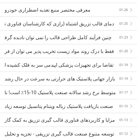
یقی
معرفی مختصر منبع تغذیه اضطراری خودرو
01-26
دمای قالب تزریق اشتباه (رازی که کارشناسان فناوری ت
01-25
زریق هرگز نمی گویند)
چنین فرآیند کامل طراحی قالب را نمی توان نادیده گرف
01-23
ت
فقط با درک روند مواد زیست تخریب پذیر می توان از فر
01-20
صت های توسعه آینده استفاده کرد!
تقاضا برای تجهیزات پزشکی اپیدمی سر به فلک کشیده ا
01-19
ست
بازار جهانی پلاستیک های حرارتی به سرعت در حال رشد
01-19
است و رقابت اصلی شرکت های تولیدی باید ارتقا یابد
متوسط نرخ رشد سالانه صنعت پلاستیک 10-15٪ است! نا
01-17
گت در بازار ویتنام ، شما اقدامی انجام داده اید؟
صنعت بازیافت پلاستیک زباله ویتنام پتانسیل توسعه زیاد
01-15
ی دارد
مزایا و کاربردهای فناوری قالب گیری تزریق به کمک گاز
01-13
توسعه متنوع صنعت قالب گیری تزریقی - تجزیه و تحلیل
01-12