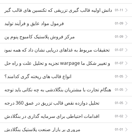
فناوری قالب گیری تزریق خرد
دانش اولیه قالب گیری تزریقی که تکنسین های قالب گیر
01-11
ی تزریقی باید بدانند
فرمول مواد عایق و فرآیند تولید
01-09
مرکز فروش پلاستیک کامبوج پنوم پن
01-09
تحقیقات مربوط به غذاهای دریایی نشان داد که همه نمون
01-07
ه ها حاوی پلاستیک هستند
تجزیه و تحلیل علت و راه حل warpage و تغییر شکل ما
01-07
شین قالب گیری تزریقی
انواع قالب های ریخته گری کدامند؟
01-05
هنگام تجارت با مشتریان بنگلادشی به چه نکاتی باید توجه
01-05
کنید؟
تحلیل دوازده نقص قالب تزریق در عمق 360 درجه
01-05
اقدامات احتیاطی برای سرمایه گذاری در بنگلادش
01-02
مروری بر بازار صنعت پلاستیک بنگلادش
01-01