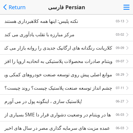
فارسی Persian
Return
نکته پلیس: اینها همه کلاهبرداری هستند
03-13
مرکز مبارزه با تقلب یادآوری می کند
03-02
کلاریانت رنگدانه های ارگانیک جدیدی را روانه بازار می کن
09-09
د
ویتنام صادرات محصولات پلاستیکی به اتحادیه اروپا را افز
09-07
ایش می دهد
موانع اصلی پیش روی توسعه صنعت خودروهای کمکی وی
08-29
تنام
چشم انداز توسعه صنعت پلاستیک چیست؟ روند چیست؟
07-11
پلاستیک سازی ، اینگونه پول در می آورم!
06-27
بسیاری از SME ها در ویتنام در وضعیت دشواری قرار دا
06-03
رند
عمده مزیت های سرمایه گذاری مصر در سال های اخیر
06-03