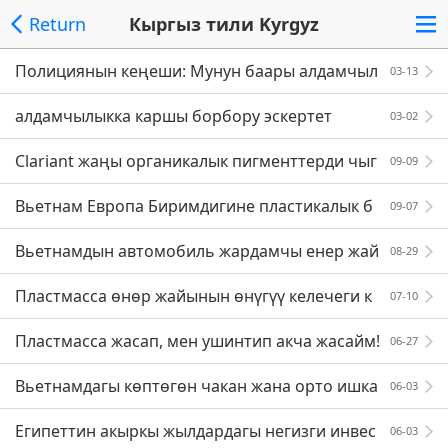
Return
Кыргыз тили Kyrgyz
Полициянын кеңеши: Мунун баары алдамчыл
03-13
ык
алдамчылыкка каршы борбору эскертет
03-02
Clariant жаңы органикалык пигменттерди чыг
09-09
арат
Вьетнам Европа Биримдигине пластикалык б
09-07
уюмдарды экспорттоону кеңейтет
Вьетнамдын автомобиль жардамчы енер жай
08-29
ын енуктуруудегу башкы тоскоолдуктар
Пластмасса өнөр жайынын өнүгүү келечеги к
07-10
андай? Тренд кандай?
Пластмасса жасап, мен ушинтип акча жасайм!
06-27
Вьетнамдагы көптөгөн чакан жана орто ишка
06-03
налар оор абалда
Египеттин акыркы жылдардагы негизги инвес
06-03