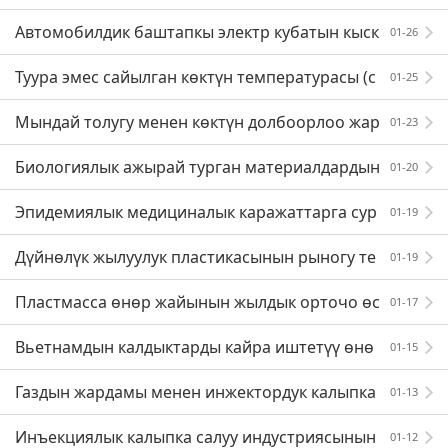
нипулятордук түзүмүн толук түшүндүрүп берүү
Автомобилдик баштапкы электр кубатын кыск
01-26
ача киргизүү
Туура эмес сайылган көктүн температурасы (с
01-25
айма технологиясынын адистери эч качан айтпага
Мындай толугу менен көктүн долбоорлоо жар
01-23
н сыр)
аянын көз жаздымда калтырууга болбойт
Биологиялык ажырай турган материалдардын
01-20
тенденциясын түшүнүү менен гана биз келечектег
Эпидемиялык медициналык каражаттарга сур
01-19
и өнүгүү мүмк
оо-талап кескин көбөйдү
Дүйнөлүк жылуулук пластикасынын рыногу те
01-19
здик менен өсүүдө жана өндүрүш ишканаларынын
Пластмасса өнөр жайынын жылдык орточо өс
01-17
атаандаштыкка
үү темпи 10-15% ды түзөт! Вьетнам базарындагы н
Вьетнамдын калдыктарды кайра иштетүү өнө
01-15
аггеттер, сиз
р жайы өнүгүүнүн чоң потенциалына ээ
Газдын жардамы менен инжектордук калыпка
01-13
келтирүү технологиясынын артыкчылыктары жана
Инъекциялык калыпка салуу индустриясынын
01-12