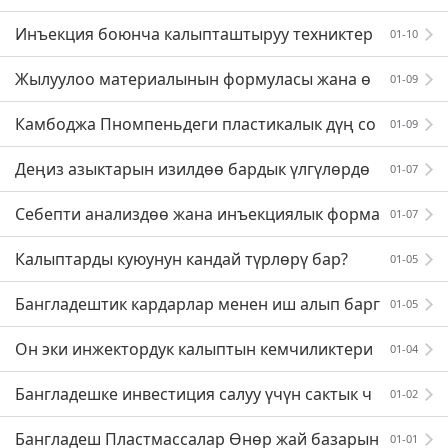
колдонулушу
ар тараптуу өнүгүүсү —- Микро инжекциялоо фор
Инъекция боюнча калыпташтыруу техниктер
01-10
масынын технол
и билиши керек болгон инжектордук калыпты кал
Жылуулоо материалынын формуласы жана ө
01-09
ыптандыруу боюнч
ндүрүш процесси
Камбоджа Пномпеньдеги пластикалык дүң со
01-09
ода борбору
Деңиз азыктарын изилдөө бардык үлгүлөрдө
01-07
пластик бар экендигин аныктады
Себепти анализдөө жана инъекциялык форма
01-07
га келтирүүчү машинанын деформациясын жана б
Калыптарды куюунун кандай түрлөрү бар?
01-05
еттеги абалды че
Бангладештик кардарлар менен иш алып барг
01-05
анда эмнеге көңүл буруу керек?
Он эки инжектордук калыптын кемчиликтери
01-04
н 360 градус тереңдикке талдоо
Бангладешке инвестиция салуу үчүн сактык ч
01-02
аралары
Бангладеш Пластмассалар Өнөр жай базарын
01-01