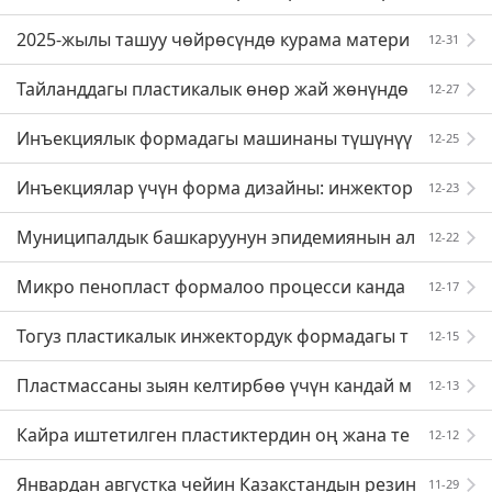
а сереп
2025-жылы ташуу чөйрөсүндө курама матери
12-31
алдардын дүйнөлүк рыногунун масштабы 59,8 мил
Тайланддагы пластикалык өнөр жай жөнүндө
12-27
лиард АКШ долла
эмне билесиз?
Инъекциялык формадагы машинаны түшүнүү
12-25
жана иштөө принциби
Инъекциялар үчүн форма дизайны: инжектор
12-23
дук көктүн көйгөйлөрү жана анализдин себеби!
Муниципалдык башкаруунун эпидемиянын ал
12-22
дын алуу жана көзөмөлдөө штабынын кеңсеси ша
Микро пенопласт формалоо процесси канда
12-17
шылыш билдирүү та
й? Техникалык талаптар кандай? Кандай артыкчыл
Тогуз пластикалык инжектордук формадагы т
12-15
ыктары бар?
ехнологиялар жана алардын мүнөздөмөлөрү
Пластмассаны зыян келтирбөө үчүн кандай м
12-13
атериал натыйжалуу алмаштыра алат?
Кайра иштетилген пластиктердин оң жана те
12-12
рс жактарын кантип аныктаса болот?
Январдан августка чейин Казакстандын резин
11-29