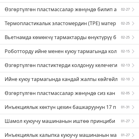
н кыскача баяндама
к болгон нерселердин бардыгы
Өзгөртүлгөн пластмассалар жөнүндө билип а
02-27
лыңыз
Термопластикалык эластомердин (TPE) матер
02-25
иал категориясы жана киргизүү!
Вьетнамда көмөкчү тармактарды өнүктүрүү б
02-25
оюнча жети ири иш-чара
Роботторду ийне менен куюу тармагында кол
02-15
донуунун артыкчылыктары эмнеде?
Өзгөртүлгөн пластиктерди колдонуу келечеги
02-13
Ийне куюу тармагында кандай жалпы көйгөйл
02-10
өр бар?
Өзгөртүлгөн пластмассалар жөнүндө сиз кан
02-05
ча билесиз?
Инъекциялык көктүн цехин башкаруунун 17 п
01-31
ринциби, канчалаган калыптарды билүүгө болот?
Шамол куюучу машинанын иштөө принциби
01-27
/ жөнөкөй обзор
Инъекциялык калыпка куюучу машинанын ма
01-27