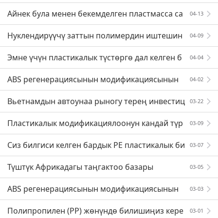
тициялык артыкчылыктары кайсылар?
Айнек була менен бекемделген пластмасса са
04-13
йынуу формасында сүзүүчү булалар бар, айрым че
Нуклендирүүчү заттын полимердин иштешин
04-09
чимдер менен
е таасири жана анын түрү
Эмне үчүн пластикалык түстөргө дал келген б
04-04
уюмдар өчүп баратат?
ABS регенерациясынын модификациясынын
04-02
негизги пункттарынын жана жалпы көйгөйлөрүнү
Вьетнамдын автоунаа рыногу терең инвестиц
03-22
н кыскача баяндама
иялык потенциалга ээ
Пластикалык модификациялоонун кандай түр
03-09
лөрү бар?
Сиз билгиси келген бардык PE пластикалык би
03-07
лимдери бул жерде!
Түштүк Африкадагы таңгактоо базары
03-05
ABS регенерациясынын модификациясынын
03-03
негизги пункттарынын жана жалпы көйгөйлөрүнү
Полипропилен (PP) жөнүндө билишиңиз кере
03-01