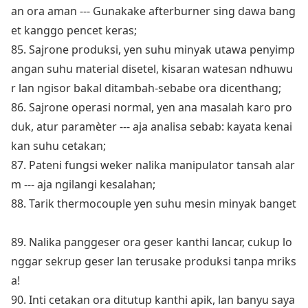
an ora aman --- Gunakake afterburner sing dawa bang
et kanggo pencet keras;
85. Sajrone produksi, yen suhu minyak utawa penyimp
angan suhu material disetel, kisaran watesan ndhuwu
r lan ngisor bakal ditambah-sebabe ora dicenthang;
86. Sajrone operasi normal, yen ana masalah karo pro
duk, atur paramèter --- aja analisa sebab: kayata kenai
kan suhu cetakan;
87. Pateni fungsi weker nalika manipulator tansah alar
m --- aja ngilangi kesalahan;
88. Tarik thermocouple yen suhu mesin minyak banget
89. Nalika panggeser ora geser kanthi lancar, cukup lo
nggar sekrup geser lan terusake produksi tanpa mriks
a!
90. Inti cetakan ora ditutup kanthi apik, lan banyu saya