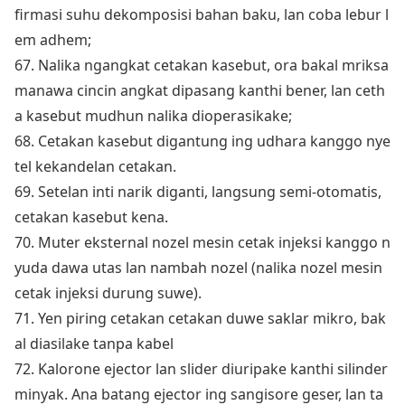
firmasi suhu dekomposisi bahan baku, lan coba lebur l
em adhem;
67. Nalika ngangkat cetakan kasebut, ora bakal mriksa
manawa cincin angkat dipasang kanthi bener, lan ceth
a kasebut mudhun nalika dioperasikake;
68. Cetakan kasebut digantung ing udhara kanggo nye
tel kekandelan cetakan.
69. Setelan inti narik diganti, langsung semi-otomatis,
cetakan kasebut kena.
70. Muter eksternal nozel mesin cetak injeksi kanggo n
yuda dawa utas lan nambah nozel (nalika nozel mesin
cetak injeksi durung suwe).
71. Yen piring cetakan cetakan duwe saklar mikro, bak
al diasilake tanpa kabel
72. Kalorone ejector lan slider diuripake kanthi silinder
minyak. Ana batang ejector ing sangisore geser, lan ta