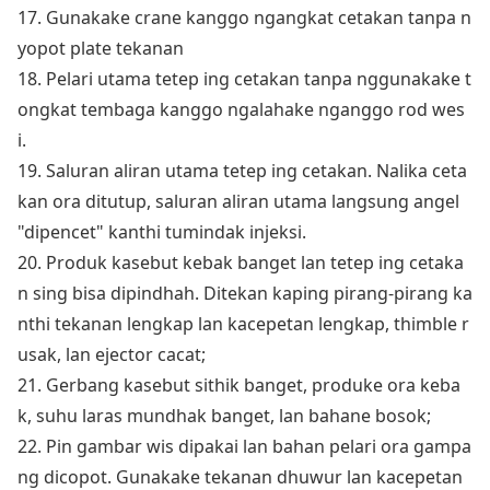
17. Gunakake crane kanggo ngangkat cetakan tanpa n
yopot plate tekanan
18. Pelari utama tetep ing cetakan tanpa nggunakake t
o
ngkat tembaga kanggo ngalahake nganggo rod wes
i.
19. Saluran aliran utama tetep ing cetakan. Nalika ceta
kan ora ditutup, saluran aliran utama langsung angel
"dipencet" kanthi tumindak injeksi.
20. Produk kasebut kebak banget lan tetep ing cetaka
n sing bisa dipindhah. Ditekan kaping pirang-pirang ka
nthi tekanan lengkap lan kacepetan lengkap, thimble r
usak, lan ejector cacat;
21. Gerbang kasebut sithik banget, produke ora keba
k, suhu laras mundhak banget, lan bahane bosok;
22. Pin gambar wis dipakai lan bahan pelari ora gampa
ng dicopot. Gunakake tekanan dhuwur lan kacepetan