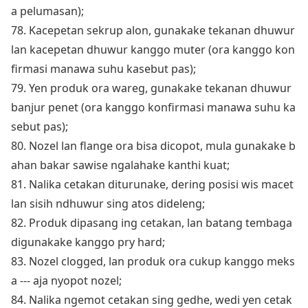
a pelumasan);
78. Kacepetan sekrup alon, gunakake tekanan dhuwur
lan kacepetan dhuwur kanggo muter (ora kanggo ko
n
firmasi manawa suhu kasebut pas);
79. Yen produk ora wareg, gunakake tekanan dhuwur
banjur penet (ora kanggo ko
nfirmasi manawa suhu ka
sebut pas);
80. Nozel lan flange ora bisa dicopot, mula gunakake b
ahan bakar sawise ngalahake kanthi kuat;
81. Nalika cetakan diturunake, dering posisi wis macet
lan sisih ndhuwur sing atos dideleng;
82. Produk dipasang ing cetakan, lan batang tembaga
digunakake kanggo pry hard;
83. Nozel clogged, lan produk ora cukup kanggo meks
a --- aja nyopot nozel;
84. Nalika ngemot cetakan sing gedhe, wedi yen cetak