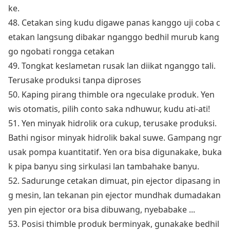
ke.
48. Cetakan sing kudu digawe panas kanggo uji coba c
etakan langsung dibakar nganggo bedhil murub kang
go ngobati ro
ngga cetakan
49. To
ngkat keslame
tan rusak lan diikat nganggo tali.
Terusake produksi tanpa diproses
50. Kaping pirang thimble ora ngeculake produk. Yen
wis otomatis, pilih co
nto saka ndhuwur, kudu ati-ati!
51. Yen minyak hidrolik ora cukup, terusake produksi.
Bathi ngisor minyak hidrolik bakal suwe. Gampang ngr
usak pompa kuantitatif. Yen ora bisa digunakake, buka
k pipa banyu sing sirkulasi lan tambahake banyu.
52. Sadurunge cetakan dimuat, pin ejector dipasang in
g mesin, lan tekanan pin ejector mundhak dumadakan
yen pin ejector ora bisa dibuwang, nyebabake ...
53. Posisi thimble produk berminyak, gunakake bedhil