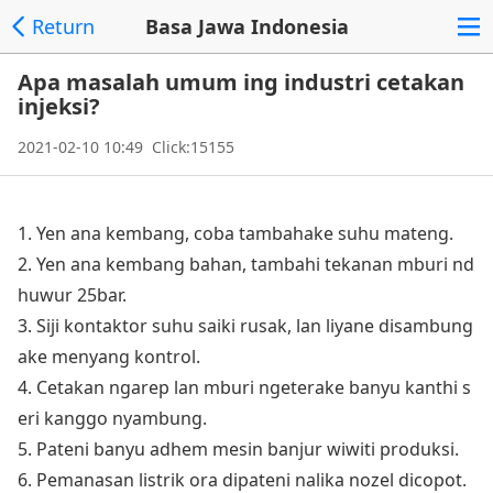
Return
Basa Jawa Indonesia
Apa masalah umum ing industri cetakan
injeksi?
2021-02-10 10:49 Click:15155
1. Yen ana kembang, coba tambahake suhu mateng.
2. Yen ana kembang bahan, tambahi tekanan mburi nd
huwur 25bar.
3. Siji ko
ntaktor suhu saiki rusak, lan liyane disambung
ake menyang kontrol.
4. Cetakan ngarep lan mburi ngeterake banyu kanthi s
eri kanggo nyambung.
5. Pateni banyu adhem mesin banjur wiwiti produksi.
6. Pemanasan listrik ora dipateni nalika nozel dicopot.