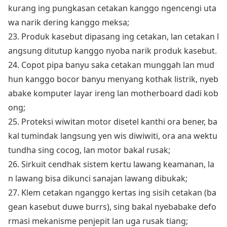
kurang ing pungkasan cetakan kanggo ngencengi uta
wa narik dering kanggo meksa;
23. Produk kasebut dipasang ing cetakan, lan cetakan l
angsung ditutup kanggo nyoba narik produk kasebut.
24. Copot pipa banyu saka cetakan munggah lan mud
hun kanggo bocor banyu menyang kothak listrik, nyeb
abake komputer layar ireng lan motherboard dadi kob
ong;
25. Proteksi wiwitan motor disetel kanthi ora bener, ba
kal tumindak langsung yen wis diwiwiti, ora ana wektu
tundha sing cocog, lan motor bakal rusak;
26. Sirkuit cendhak sistem kertu lawang keamanan, la
n lawang bisa dikunci sanajan lawang dibukak;
27. Klem cetakan nganggo kertas ing sisih cetakan (ba
gean kasebut duwe burrs), sing bakal nyebabake defo
rmasi mekanisme penjepit lan uga rusak tiang;