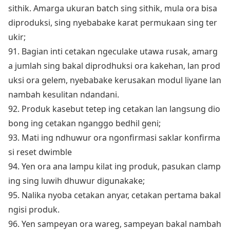
sithik. Amarga ukuran batch sing sithik, mula ora bisa
diproduksi, sing nyebabake karat permukaan sing ter
ukir;
91. Bagian inti cetakan ngeculake utawa rusak, amarg
a jumlah sing bakal diprodhuksi ora kakehan, lan prod
uksi ora gelem, nyebabake kerusakan modul liyane lan
nambah kesulitan ndandani.
92. Produk kasebut tetep ing cetakan lan langsung dio
bong ing cetakan nganggo bedhil geni;
93. Mati ing ndhuwur ora ngo
nfirmasi saklar ko
nfirma
si reset dwimble
94. Yen ora ana lampu kilat ing produk, pasukan clamp
ing sing luwih dhuwur digunakake;
95. Nalika nyoba cetakan anyar, cetakan pertama bakal
ngisi produk.
96. Yen sampeyan ora wareg, sampeyan bakal nambah