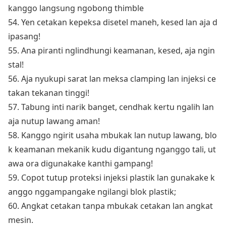
kanggo langsung ngobong thimble
54. Yen cetakan kepeksa disetel maneh, kesed lan aja d
ipasang!
55. Ana piranti nglindhungi keamanan, kesed, aja ngin
stal!
56. Aja nyukupi sarat lan meksa clamping lan injeksi ce
takan tekanan tinggi!
57. Tabung inti narik banget, cendhak kertu ngalih lan
aja nutup lawang aman!
58. Kanggo ngirit usaha mbukak lan nutup lawang, blo
k keamanan mekanik kudu digantung nganggo tali, ut
awa ora digunakake kanthi gampang!
59. Copot tutup proteksi injeksi plastik lan gunakake k
anggo nggampangake ngilangi blok plastik;
60. Angkat cetakan tanpa mbukak cetakan lan angkat
mesin.