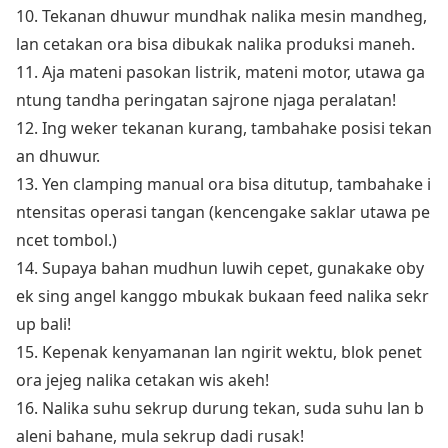
10. Tekanan dhuwur mundhak nalika mesin mandheg,
lan cetakan ora bisa dibukak nalika produksi maneh.
11. Aja mateni pasokan listrik, mateni motor, utawa ga
ntung tandha peringatan sajrone njaga peralatan!
12. Ing weker tekanan kurang, tambahake posisi tekan
an dhuwur.
13. Yen clamping manual ora bisa ditutup, tambahake i
ntensitas operasi tangan (kencengake saklar utawa pe
ncet tombol.)
14. Supaya bahan mudhun luwih cepet, gunakake oby
ek sing angel kanggo mbukak bukaan feed nalika sekr
up bali!
15. Kepenak kenyamanan lan ngirit wektu, blok penet
ora jejeg nalika cetakan wis akeh!
16. Nalika suhu sekrup durung tekan, suda suhu lan b
aleni bahane, mula sekrup dadi rusak!