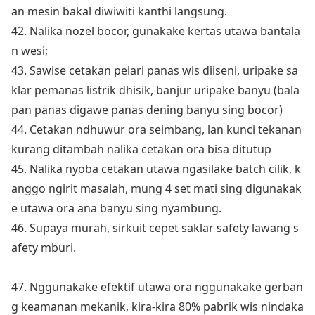
an mesin bakal diwiwiti kanthi langsung.
42. Nalika nozel bocor, gunakake kertas utawa bantala
n wesi;
43. Sawise cetakan pelari panas wis diiseni, uripake sa
klar pemanas listrik dhisik, banjur uripake banyu (bala
pan panas digawe panas dening banyu sing bocor)
44. Cetakan ndhuwur ora seimbang, lan kunci tekanan
kurang ditambah nalika cetakan ora bisa ditutup
45. Nalika nyoba cetakan utawa ngasilake batch cilik, k
anggo ngirit masalah, mung 4 set mati sing digunakak
e utawa ora ana banyu sing nyambung.
46. Supaya murah, sirkuit cepet saklar safety lawang s
afety mburi.
47. Nggunakake efektif utawa ora nggunakake gerban
g keamanan mekanik, kira-kira 80% pabrik wis nindaka