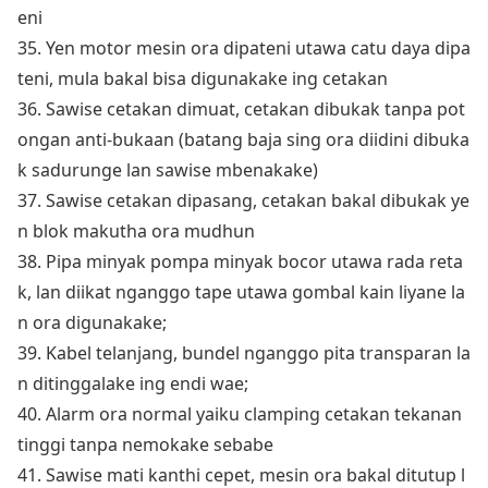
eni
35. Yen motor mesin ora dipateni utawa catu daya dipa
teni, mula bakal bisa digunakake ing cetakan
36. Sawise cetakan dimuat, cetakan dibukak tanpa pot
o
ngan anti-bukaan (batang baja sing ora diidini dibuka
k sadurunge lan sawise mbenakake)
37. Sawise cetakan dipasang, cetakan bakal dibukak ye
n blok makutha ora mudhun
38. Pipa minyak pompa minyak bocor utawa rada reta
k, lan diikat nganggo tape utawa gombal kain liyane la
n ora digunakake;
39. Kabel telanjang, bundel nganggo pita transparan la
n ditinggalake ing endi wae;
40. Alarm ora normal yaiku clamping cetakan tekanan
tinggi tanpa nemokake sebabe
41. Sawise mati kanthi cepet, mesin ora bakal ditutup l