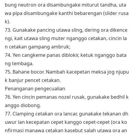
bung neutron ora disambungake miturut tandha, uta
wa pipa disambungake kanthi bebarengan (slider rusa
k).
73. Gunakake pancing utawa sling, dering ora dikence
ngi, kait utawa sling muter nganggo cetakan, cincin la
n cetakan gampang ambruk;
74. Yen cangkeme panas diblokir, ketuk nganggo bata
ng tembaga.
75. Bahane bocor. Nambah kacepetan meksa jog njupu
k banjur pencet cetakan.
Penanganan pengecualian
76. Yen cincin pemanas nozel rusak, gunakake bedhil k
anggo diobong.
77. Clamping cetakan ora lancar, gunakake tekanan dh
uwur lan kecepatan cepet kanggo cepet-cepet (ora ko
nfirmasi manawa cetakan kasebut salah utawa ora an