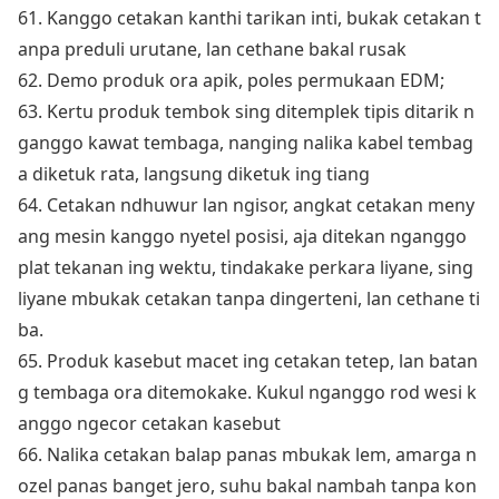
61. Kanggo cetakan kanthi tarikan inti, bukak cetakan t
anpa preduli urutane, lan cethane bakal rusak
62. Demo produk ora apik, poles permukaan EDM;
63. Kertu produk tembok sing ditemplek tipis ditarik n
ganggo kawat tembaga, nanging nalika kabel tembag
a diketuk rata, langsung diketuk ing tiang
64. Cetakan ndhuwur lan ngisor, angkat cetakan meny
ang mesin kanggo nyetel posisi, aja ditekan nganggo
plat tekanan ing wektu, tindakake perkara liyane, sing
liyane mbukak cetakan tanpa dingerteni, lan cethane ti
ba.
65. Produk kasebut macet ing cetakan tetep, lan batan
g tembaga ora ditemokake. Kukul nganggo rod wesi k
anggo ngecor cetakan kasebut
66. Nalika cetakan balap panas mbukak lem, amarga n
ozel panas banget jero, suhu bakal nambah tanpa ko
n