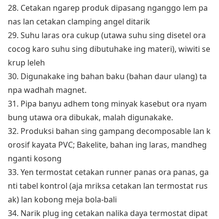
28. Cetakan ngarep produk dipasang nganggo lem pa
nas lan cetakan clamping angel ditarik
29. Suhu laras ora cukup (utawa suhu sing disetel ora
cocog karo suhu sing dibutuhake ing materi), wiwiti se
krup leleh
30. Digunakake ing bahan baku (bahan daur ulang) ta
npa wadhah magnet.
31. Pipa banyu adhem tong minyak kasebut ora nyam
bung utawa ora dibukak, malah digunakake.
32. Produksi bahan sing gampang decomposable lan k
orosif kayata PVC; Bakelite, bahan ing laras, mandheg
nganti kosong
33. Yen termostat cetakan runner panas ora panas, ga
nti tabel ko
ntrol (aja mriksa cetakan lan termostat rus
ak) lan kobong meja bola-bali
34. Narik plug ing cetakan nalika daya termostat dipat