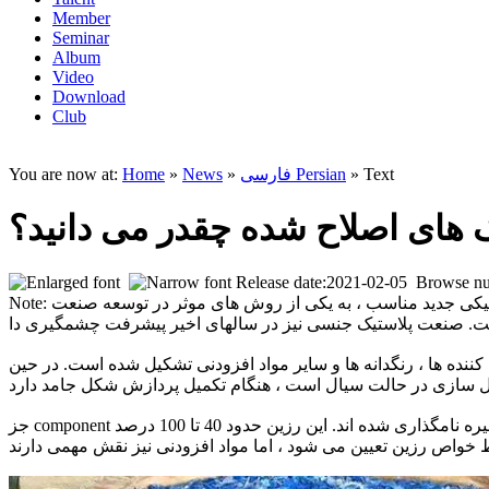
Member
Seminar
Album
Video
Download
Club
» Text
فارسی Persian
»
News
»
Home
You are now at:
ک های اصلاح شده چقدر می دانید؟
Release date:2021-02-05 Browse n
Note: بنابراین ، مطالعه عمیق رابطه بین ترکیب پلیمر ، ساختار و عملکرد و اصلاح پلاستیک های موجود بر این اساس ، برای تولید مواد پلاستیکی جدید مناسب ، به یکی از روش های موثر در توسعه صنعت
ست. صنعت پلاستیک جنسی نیز در سالهای اخیر پیشرفت چشمگیری دا
ان کننده ها ، رنگدانه ها و سایر مواد افزودنی تشکیل شده است. در حین
nent اصلی پلاستیک ، رزین مصنوعی است. رزین ها در اصل به دلیل لیپیدهای ترشح شده توسط حیوانات و گیاهان مانند گل محمدی ، شللاك و غیره نامگذاری شده اند. این رزین حدود 40 تا 100 درصد
جز compo