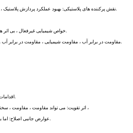
نقش پرکننده های پلاستیکی: بهبود عملکرد پردازش پلاستیک ، بهبود خصوصیات فیزیکی و شیمیایی ، افزایش حجم و کاهش هزینه ها.
(1) خواص شیمیایی غیرفعال ، بی اثر هستند و با رزین و سایر مواد افزودنی واکنش منفی نشان نمی دهند.
(2) مقاومت در برابر آب ، مقاومت شیمیایی ، مقاومت در برابر آب و هوا ، مقاومت در برابر حرارت و غیره را تحت تأثیر قرار نمی دهد.
اقدامات تقویت کننده: با افزودن مواد الیافی مانند الیاف شیشه و الیاف کربن.
اثر تقویت: می تواند مقاومت ، مقاومت ، سختی و مقاومت در برابر حرارت مواد را به طور قابل توجهی بهبود بخشد ،
عوارض جانبی اصلاح: اما بسیاری از مواد باعث شکست سطح ضعیف و افزایش طول می شوند.