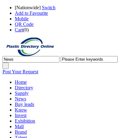
[
Nationwide
]
Switch
Add to Favourite
Mobile
QR Code
Cart
(
0
)
Post Your Request
Home
Directory
Supply
News
Buy leads
Know
Invest
Exhibition
Mall
Brand
Talent