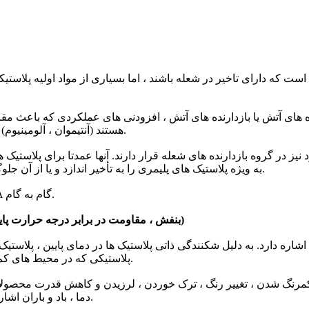
م است که دارای تاخیر در شعله باشند ، اما بسیاری از مواد اولیه پلاست
نده های آتش یا بازدارنده های آتش ، افزودنی های عملکردی که باعث م
شوند. بیشتر آنها VA (فسفر) ، VIIA (برم ، کلر) و ترکیبات عناصر ⅢA (آنتیموان ، آلومینیوم) هستند.
د نیز در گروه بازدارنده های شعله قرار دارند. آنها عمدتا برای پلاستیک
به ویژه پلاستیک های پلیمری را به تأخیر اندازد و یا از آن جلوگیری کند. اشتعال ، خاموش شدن خود و اشتعال آن را طولانی تر کنید.
درجه بازدارنده شعله پلاستیکی: از HB ، V-2 ، V-1 ، V-0 ، 5VB تا 5VA گام به گام.
5. اصلاح مقاومت در برابر آب و هوا (ضد پیری ، ضد اشعه ماوراlet بنفش ، مقاومت در برابر درجه حرارت پایین)
شاره دارد. به دلیل شکنندگی ذاتی پلاستیک ها در دمای پایین ، پلاستیک
پلاستیکی که در محیط های کم دما استفاده می شوند ، معمولاً دارای مقاومت در برابر سرما هستند.
د کمرنگ شدن ، تغییر رنگ ، ترک خوردن ، لرزیدن و کاهش قدرت محصولات
دما ، باد و باران اشاره دارد. اشعه ماورا بنفش عامل اصلی در افزایش پیری پلاستیک است.