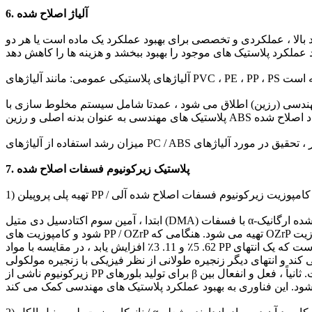
6. آلیاژ اصلاح شده
رد بالا ، عملکردی و تخصصی برای بهبود عملکرد یک ماده است یا هر دو
ا شامل سیستم مخلوط سازی با PC ، PBT ، PA ، POM (پلی اکسی متیلن) ، PPO ، PTFE (پلی تترا فلورواتیلن) و سایر
هندسی به عنوان بدنه اصلی و رزین ABS مواد اصلاح شده
7. پلاستیک زیرکونیوم فسفات اصلاح شده
ابتدا ، آمین سوم اکتادسیل دی متیل (DMA) با فسفات α-زیرکونیوم واکنش داده و فسفات زیرکونیوم اصلاح شده ارگانیک (OZrP) بدست می آورد و سپس OZrP ذوب می شود و با پلی پروپیلن (PP) مخلوط می
شود و کامپوزیت های PP / OZrP تهیه می شود. هنگامی که OZrP با کسری جرمی 3٪ اضافه شود ، مقاومت کششی ، مقاومت در برابر ضربه و مقاومت خمشی کامپوزیت PP / OZrP می تواند به ترتیب 18.2٪ ،
62. 5٪ و 11. 3٪ افزایش یابد ، در مقایسه با مواد PP خالص پایداری حرارتی نیز به طور قابل توجهی بهبود یافته است. این به این دلیل است که یک انتهای DMA با مواد غیر آلی در تعامل است و پیوند شیمیایی ایجاد
 و انتهای دیگر زنجیره طولانی از نظر فیزیکی با زنجیره مولکولی PP درگیر شده است تا مقاومت کششی کامپوزیت را افزایش دهد. مقاومت در برابر ضربه و ثبات گرمایی بهبود یافته به دلیل فسفات
زیرکونیوم ناشی از PP برای تولید بلورهای β است. ثانیاً ، فعل و انفعال بین PP اصلاح شده و لایه های فسفات زیرکونیوم باعث افزایش فاصله بین لایه های فسفات زیرکونیوم و پراکندگی بهتر و در نتیجه افزایش