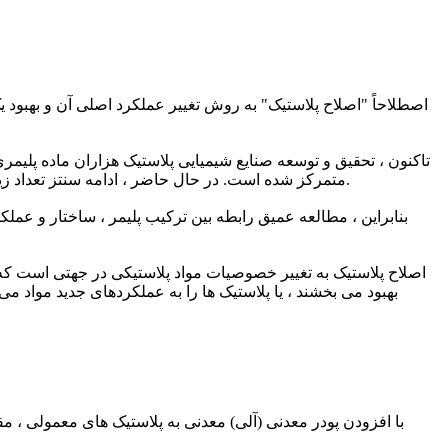
اصطلاحاً "اصلاح پلاستیک" به روش تغییر عملکرد اصلی آن و بهبود ی
می شود ، در پنج رزین عمومی (PE ، PP ، PVC ، PS ، ABS) متمرکز شده است. در حال حاضر ، ادامه سنتز تعداد زیادی از مواد پلیمری جدید بسیار دشوار است. نه اقتصادی است و نه واقع گرایانه.
بنابراین ، مطالعه عمیق رابطه بین ترکیب پلیمر ، ساختار و عمل
اصلاح پلاستیک به تغییر خصوصیات مواد پلاستیکی در جهتی است که م
بهبود می بخشند ، یا پلاستیک ها را به عملکردهای جدید مواد می 
با افزودن پودر معدنی (آلی) معدنی به پلاستیک های معمولی ، مقا