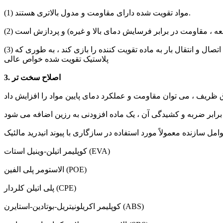
(1) مواد تقویت شده دارای مقاومت و مدول بالاتری هستند.
(3) پس از ترکیب رزین با ماده تقویت کننده ، ماده تقویت کننده می تواند خواص مکانیکی یا سایر رزین را بهبود بخشد و رزین می تواند نقش اتصال و انتقال بار به ماده تقویت کننده را بازی کند ، به طوری که
پلاستیک تقویت شده خواص عالی
3. اصلاح سخت تر
کوپلیمر اتیلن-وینیل استات (EVA)
الاستومر پلی الفین (POE)
پلی اتیلن کلردار (CPE)
کوپلیمر اکریلونیتریل-بوتادین-استایرن (ABS)