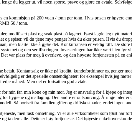
enge du legger ut, vil noen spørre, prøve og gjøre en avtale. Selvfølgel
es en kommisjon på 200 yuan / tonn per tonn. Hvis prisen er høyere enn sels
a RMB 50 / tonn.
aler, modifisert plast og svak plast på lageret. Først lagde jeg nytt mate
t og spiser, vil du tjene mye penger hvis du øker prisen. Hvis du droppe
uan, men klarte ikke å gjøre det. Ko
nkurransen er veldig tøff. De store 
systemet og den sertifiseringen. Investeringen har ikke vært liten før vi
. Det var plass for meg å overleve, og den høyeste fortjenesten på en en
ne betalt. Ko
ntantsalg er ikke på kreditt, kundefordringer og penger mott
lvfølgelig er det spesielle omstendigheter: for eksempel hvis jeg møter
tredje måned. Men det er fortsatt en god avtale.
ar for min far, min kone og min mor. Jeg er ansvarlig for å kjøpe og inte
g for hygiene og matlaging. Den andre er outsourcing. Å ringe biler er 
l. Så bortsett fra familieutgifter og driftskostnader, er det ingen andr
rtjeneste, men rask omsetning. Vi er alle virksomheter som først har fort
 og ta dem alle. Dette er høy fortjeneste. Det høyeste enkeltoverskudde