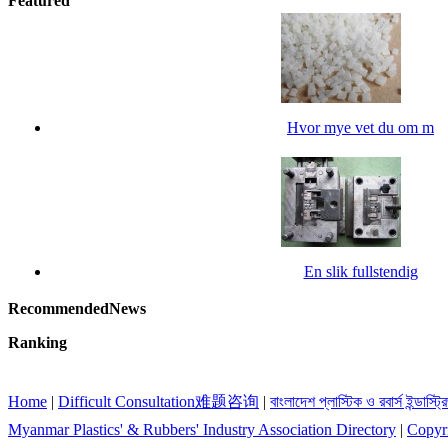
Featured
Hvor mye vet du om m
En slik fullstendig
RecommendedNews
Ranking
Home
|
Difficult Consultation难题咨询
|
বাংলাদেশ প্লাস্টিক ও রবার্স ইন্ডাস্ট
Myanmar Plastics' & Rubbers' Industry Association Directory
|
Copyr