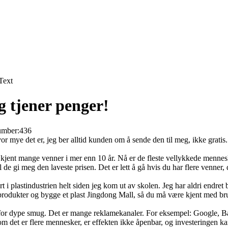
Text
eg tjener penger!
umber:
436
vor mye det er, jeg ber alltid kunden om å sende den til meg, ikke grati
har kjent mange venner i mer enn 10 år. Nå er de fleste vellykkede mennes
 de gi meg den laveste prisen. Det er lett å gå hvis du har flere venner, d
rt i plastindustrien helt siden jeg kom ut av skolen. Jeg har aldri endr
 produkter og bygge et plast Jingdong Mall, så du må være kjent med br
edd for dype smug. Det er mange reklamekanaler. For eksempel: Google, B
som det er flere mennesker, er effekten ikke åpenbar, og investeringen