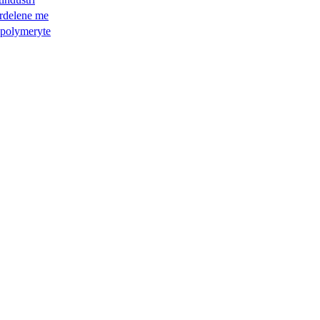
ordelene me
 polymeryte