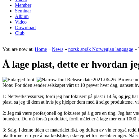
Member
Seminar
Album
Video
Download
Club
You are now at:
Home
»
News
»
norsk språk Norwegian language
» 
Å lage plast, dette er hvordan j
Release date:2021-06-26 Browse n
Note: For tiden sender selskapet vårt ut 10 prøver hver dag, uansett h
1: Nettverksressurser, fordi jeg har fokusert på plast i 14 år, og jeg 
plast, sa jeg til dem at hvis jeg hjelper dem med å selge produktene, vil
2: Jeg må være profesjo
nell og fokusere på å gjøre en ting. Jeg har væ
bransjen. Du må forstå produktet, fordi målet er å lage mer enn 1000
3: Salg. I denne tiden er materialet rikt, og duften av vin er også r
plattformer er dyre å markedsføre, ikke egnet for nyetableringer. Nå 