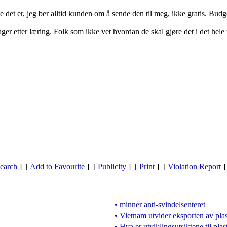
e det er, jeg ber alltid kunden om å sende den til meg, ikke gratis. Bud
er etter læring. Folk som ikke vet hvordan de skal gjøre det i det hele t
earch
] [
Add to Favourite
] [
Publicity
] [
Print
] [
Violation Report
]
• minner anti-svindelsenteret
• Vietnam utvider eksporten av pla
• Hva er utviklingsutsiktene til plas