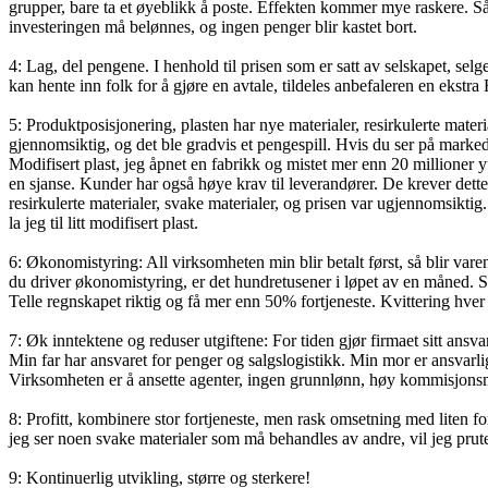
grupper, bare ta et øyeblikk å poste. Effekten kommer mye raskere. Så l
investeringen må belønnes, og ingen penger blir kastet bort.
4: Lag, del pengene. I henhold til prisen som er satt av selskapet, selg
kan hente inn folk for å gjøre en avtale, tildeles anbefaleren en ekstr
5: Produktposisjonering, plasten har nye materialer, resirkulerte materi
gjennomsiktig, og det ble gradvis et pengespill. Hvis du ser på markede
Modifisert plast, jeg åpnet en fabrikk og mistet mer enn 20 millio
ner y
en sjanse. Kunder har også høye krav til leverandører. De krever dette 
resirkulerte materialer, svake materialer, og prisen var ugjennomsiktig
la jeg til litt modifisert plast.
6: Økonomistyring: All virksomheten min blir betalt først, så blir vare
du driver økonomistyring, er det hundretusener i løpet av en måned. Se
Telle regnskapet riktig og få mer enn 50% fortjeneste. Kvittering hver 
7: Øk inntektene og reduser utgiftene: For tiden gjør firmaet sitt ansv
Min far har ansvaret for penger og salgslogistikk. Min mor er ansvarli
Virksomheten er å ansette agenter, ingen grunnlønn, høy kommisjonsmodel
8: Profitt, kombinere stor fortjeneste, men rask omsetning med liten fo
jeg ser noen svake materialer som må behandles av andre, vil jeg prute
9: Ko
ntinuerlig utvikling, større og sterkere!