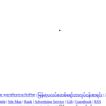
্রিজ অ্যাসোসিয়েশনের নির্দেশিকা
|
မြန်မာ့ပလပ်စတစ်ရော်ဘာလုပ်ငန်းစာရင်း
|
ight
|
Site Map
|
Rank
|
Advertising Service
|
Gift
|
Guestbook
|
RSS