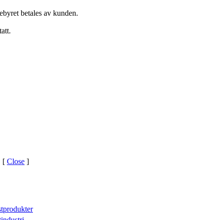
gebyret betales av kunden.
att.
 [
Close
]
stprodukter
tindustri