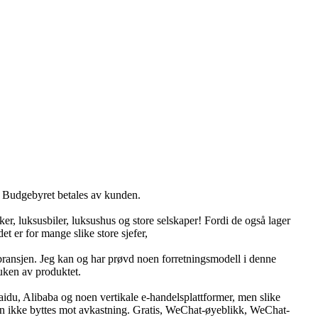
s. Budgebyret betales av kunden.
ker, luksusbiler, luksushus og store selskaper! Fordi de også lager
et er for mange slike store sjefer,
et bransjen. Jeg kan og har prøvd noen forretningsmodell i denne
uken av produktet.
aidu, Alibaba og noen vertikale e-handelsplattformer, men slike
 kan ikke byttes mot avkastning. Gratis, WeChat-øyeblikk, WeChat-