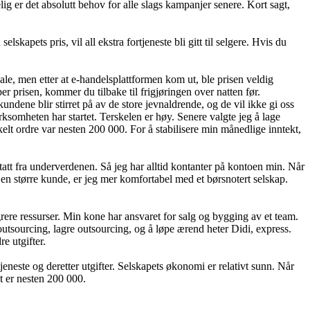
ig er det absolutt behov for alle slags kampanjer senere. Kort sagt,
kapets pris, vil all ekstra fortjeneste bli gitt til selgere. Hvis du
riale, men etter at e-handelsplattformen kom ut, ble prisen veldig
r prisen, kommer du tilbake til frigjøringen over natten før.
kundene blir stirret på av de store jevnaldrende, og de vil ikke gi oss
rksomheten har startet. Terskelen er høy. Senere valgte jeg å lage
kelt ordre var nesten 200 000. For å stabilisere min månedlige inntekt,
att fra underverdenen. Så jeg har alltid ko
ntanter på ko
ntoen min. Når
 en større kunde, er jeg mer komfortabel med et børsnotert selskap.
grere ressurser. Min kone har ansvaret for salg og bygging av et team.
outsourcing, lagre outsourcing, og å løpe ærend heter Didi, express.
e utgifter.
jeneste og deretter utgifter. Selskapets øko
nomi er relativt sunn. Når
t er nesten 200 000.