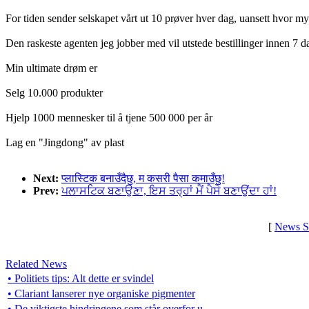
For tiden sender selskapet vårt ut 10 prøver hver dag, uansett hvor my
Den raskeste agenten jeg jobber med vil utstede bestillinger innen 7 dag
Min ultimate drøm er
Selg 10.000 produkter
Hjelp 1000 mennesker til å tjene 500 000 per år
Lag en "Jingdong" av plast
Next:
प्लास्टिक बनाउँदैछु, म कसरी पैसा कमाउँछु!
Prev:
ਪਲਾਸਟਿਕ ਬਣਾਉਣਾ, ਇਸ ਤਰ੍ਹਾਂ ਮੈਂ ਪੈਸੇ ਬਣਾਉਂਦਾ ਹਾਂ!
[
News S
Related News
• Politiets tips: Alt dette er svindel
• Clariant lanserer nye organiske pigmenter
• De viktigste hindringene som står overfor u