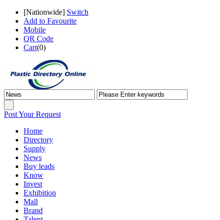
[
Nationwide
]
Switch
Add to Favourite
Mobile
QR Code
Cart
(
0
)
Post Your Request
Home
Directory
Supply
News
Buy leads
Know
Invest
Exhibition
Mall
Brand
Talent