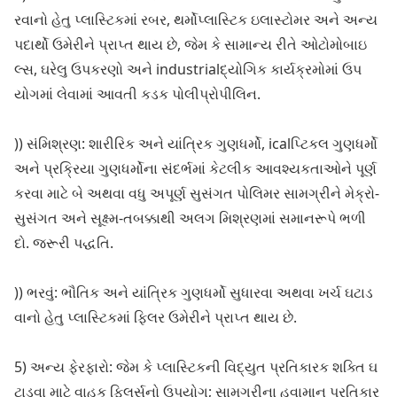
રવાનો હેતુ પ્લાસ્ટિકમાં રબર, થર્મોપ્લાસ્ટિક ઇલાસ્ટોમર અને અન્ય
પદાર્થો ઉમેરીને પ્રાપ્ત થાય છે, જેમ કે સામાન્ય રીતે ઓટોમોબાઇ
લ્સ, ઘરેલુ ઉપકરણો અને industrialદ્યોગિક કાર્યક્રમોમાં ઉપ
યોગમાં લેવામાં આવતી કડક પોલીપ્રોપીલિન.
)) સંમિશ્રણ: શારીરિક અને યાંત્રિક ગુણધર્મો, icalપ્ટિકલ ગુણધર્મો
અને પ્રક્રિયા ગુણધર્મોના સંદર્ભમાં કેટલીક આવશ્યકતાઓને પૂર્ણ
કરવા માટે બે અથવા વધુ અપૂર્ણ સુસંગત પોલિમર સામગ્રીને મેક્રો-
સુસંગત અને સૂક્ષ્મ-તબક્કાથી અલગ મિશ્રણમાં સમાનરૂપે ભળી
દો. જરૂરી પદ્ધતિ.
)) ભરવું: ભૌતિક અને યાંત્રિક ગુણધર્મો સુધારવા અથવા ખર્ચ ઘટાડ
વાનો હેતુ પ્લાસ્ટિકમાં ફિલર ઉમેરીને પ્રાપ્ત થાય છે.
5) અન્ય ફેરફારો: જેમ કે પ્લાસ્ટિકની વિદ્યુત પ્રતિકારક શક્તિ ઘ
ટાડવા માટે વાહક ફિલર્સનો ઉપયોગ; સામગ્રીના હવામાન પ્રતિકાર