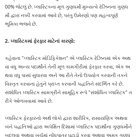
00% જેટલું છે. પ્લાસ્ટિકના મૂળ ગુણધર્મો મુખ્યત્વે રેઝિનના ગુણધ
ર્મો દ્વારા નક્કી કરવામાં આવે છે, પરંતુ ઉમેરણો પણ મહત્વપૂર્ણ
ભૂમિકા ભજવે છે.
2. પ્લાસ્ટિકમાં ફેરફાર માટેનાં કારણો:
કહેવાતા "પ્લાસ્ટિક મોડિફિકેશન" એ પ્લાસ્ટિક રેઝિનમાં એક અથ
વા વધુ અન્ય પદાર્થોને તેની મૂળ કામગીરીમાં ફેરફાર કરવા, એક અ
થવા વધુ પાસાં સુધારવા અને આ રીતે તેનો ઉપયોગ કરવાની તકને
વિસ્તૃત કરવાના હેતુને પ્રાપ્ત કરવાની પદ્ધતિને સંદર્ભિત કરે છે.
સંશોધિત પ્લાસ્ટિક સામગ્રીને સામૂહિક રૂપે "સંશોધિત પ્લાસ્ટિક" ત
રીકે ઓળખવામાં આવે છે.
પ્લાસ્ટિક ફેરફારનો અર્થ લોકો દ્વારા શારીરિક, રાસાયણિક અથવા
બંને પદ્ધતિઓ દ્વારા અપેક્ષિત દિશામાં પ્લાસ્ટિક પદાર્થોના ગુણધર્મોને
બદલવા અથવા ખર્ચમાં નોંધપાત્ર ઘટાડો કરવા અથવા અમુક ગુણધ