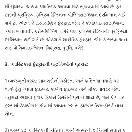
ર્મો સુધારવા અથવા પ્લાસ્ટિક આપવા માટે સૂચવવામાં આવે છે. ફેર
ફારની પ્રક્રિયા કૃત્રિમ રેઝિનના પોલિમરાઇઝેશન દરમિયાન થઈ
શકે છે, એટલે કે રાસાયણિક ફેરફાર, જેમ કે કોપોલાઇમરાઇઝેશન,
કલમ બનાવવી, ક્રોસલિંકિંગ, વગેરે પણ કૃત્રિમ રેઝિનની પ્રક્રિયા
દરમિયાન થઈ શકે છે, એટલે કે શારીરિક ફેરફાર, જેમ કે ભરવા અને
સહ-પોલિમરાઇઝેશન. મિશ્રણ, વૃદ્ધિ, વગેરે.
3. પ્લાસ્ટિકમાં ફેરફારની પદ્ધતિઓનાં પ્રકાર:
1) મજબૂતીકરણ: સામગ્રીની કઠોરતા અને શક્તિમાં વધારો કર
વાનો હેતુ ગ્લાસ ફાઇબર, કાર્બન ફાઇબર અને મીકા પાવડર જેવા
તંતુમય અથવા ફ્લેક ફિલર્સ ઉમેરીને પ્રાપ્ત થાય છે, જેમ કે પાવર
ટૂલ્સમાં ઉપયોગમાં લેવામાં આવતા ગ્લાસ ફાઇબર રિઇન્ફોર્સ્ડ નાય
લોન.
2) અસ્પષ્ટ: પ્લાસ્ટિકની કઠિનતા અને અસરની શક્તિમાં સુધારો ક