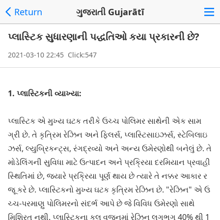
Return
ગુજરાતી Gujarātī
પ્લાસ્ટિક સુધારણાની પદ્ધતિઓ કયા પ્રકારની છે?
2021-03-10 22:45 Click:547
1. પ્લાસ્ટિકની વ્યાખ્યા:
પ્લાસ્ટિક એ મુખ્ય ઘટક તરીકે ઉચ્ચ પોલિમર સાથેની એક સામ
ગ્રી છે. તે કૃત્રિમ રેઝિન અને ફિલર્સ, પ્લાસ્ટિસાઇઝર્સ, સ્ટેબિલાઇ
ઝર્સ, લ્યુબ્રિકન્ટ્સ, રંગદ્રવ્યો અને અન્ય ઉમેરણોથી બનેલું છે. તે
મોડેલિંગની સુવિધા માટે ઉત્પાદન અને પ્રક્રિયા દરમિયાન પ્રવાહી
સ્થિતિમાં છે, જ્યારે પ્રક્રિયા પૂર્ણ થાય છે ત્યારે તે નક્કર આકાર ર
જૂ કરે છે. પ્લાસ્ટિકનો મુખ્ય ઘટક કૃત્રિમ રેઝિન છે. "રેઝિન" એ ઉ
ચ્ચ-પરમાણુ પોલિમરનો સંદર્ભ આપે છે જે વિવિધ ઉમેરણો સાથે
મિશ્રિત નથી. પ્લાસ્ટિકના કુલ વજનમાં રેઝિન લગભગ 40% થી 1