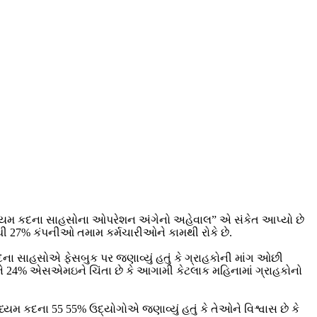
 મધ્યમ કદના સાહસોના ઓપરેશન અંગેનો અહેવાલ” એ સંકેત આપ્યો છે
થી 27% કંપનીઓ તમામ કર્મચારીઓને કામથી રોકે છે.
 સાહસોએ ફેસબુક પર જણાવ્યું હતું કે ગ્રાહકોની માંગ ઓછી
ને 24% એસએમઇને ચિંતા છે કે આગામી કેટલાક મહિનામાં ગ્રાહકોનો
્યમ કદના 55 55% ઉદ્યોગોએ જણાવ્યું હતું કે તેઓને વિશ્વાસ છે કે