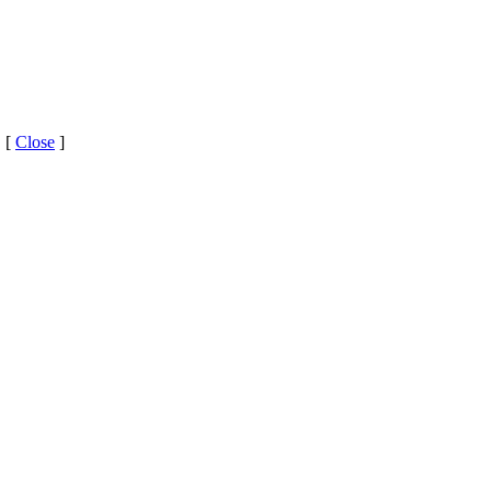
 [
Close
]