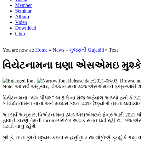
Member
Seminar
Album
Video
Download
Club
You are now at:
Home
»
News
»
ગુજરાતી Gujarātī
» Text
વિયેટનામના ઘણા એસએમઇ મુશ્કેલ 
Release date:2021-06-03 Browse n
Note: આ સર્વે અનુસાર, વિએટનામના 24% એસએમઇને ફેબ્રુઆરી 202
વિયેટનામના “યંગ પીપલ” એ 8 મે ના રોજ અહેવાલ આપ્યો હતો કે 72
કે વિયેટનામના નાના અને મધ્યમ કદના 40% ઉદ્યોગો તેમના ઘટાડવાન
આ સર્વે અનુસાર, વિએટનામના 24% એસએમઇને ફેબ્રુઆરી 2021 માં ત
હોવાને કારણે તેમની incomeપરેટિંગ આવક સતત ઘટી રહી છે. 19% એ
ઘટાડો ચાલુ રહેશે.
જો કે, નાના અને મધ્યમ કદના સાહસોના 25% લોકોએ કહ્યું કે ગયા વર્