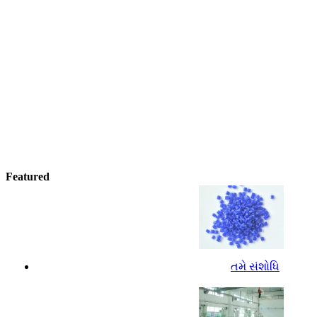
Featured
તમે સંશોધિ