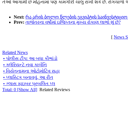
તેઓ આગામી છ મહિનામાં પણ કામગીરી ચાલુ રાખી શકે છે. રોગચાળો 
Next:
რა არის ბოლო წლების ეგვიპტის საინვესტიციო
Prev:
તાજેતરના વર્ષોમાં ઇજિપ્તના મુખ્ય રોકાણ લાભો શું છે?
[
News S
Related News
• પોલીસ ટીપ: આ બધા કૌભાંડો
• ક્લેરિયન્ટે નવા કાર્બનિ
• વિયેતનામના ઓટોમોટિવ સહા
• પ્લાસ્ટિક બનાવવું, આ રીત
• ગ્લાસ ફાઇબર પ્રબલિત પ્લ
Total:
0
[Show All]
Related Reviews