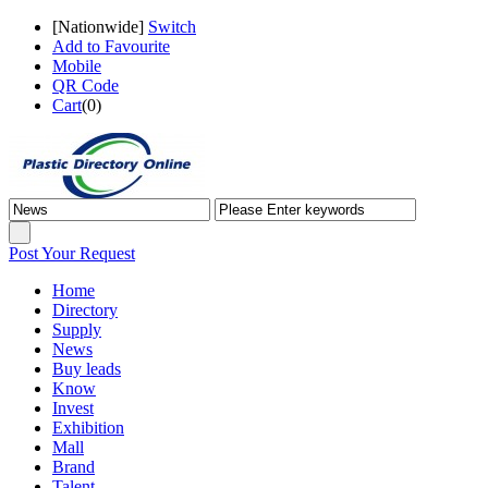
[
Nationwide
]
Switch
Add to Favourite
Mobile
QR Code
Cart
(
0
)
Post Your Request
Home
Directory
Supply
News
Buy leads
Know
Invest
Exhibition
Mall
Brand
Talent