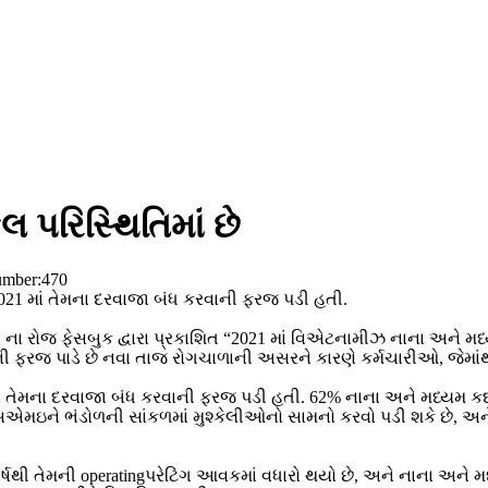
પરિસ્થિતિમાં છે
umber:
470
1 માં તેમના દરવાજા બંધ કરવાની ફરજ પડી હતી.
1 ના રોજ ફેસબુક દ્વારા પ્રકાશિત “2021 માં વિએટનામીઝ નાના અને
ી ફરજ પાડે છે નવા તાજ રોગચાળાની અસરને કારણે કર્મચારીઓ, જેમાં
ેમના દરવાજા બંધ કરવાની ફરજ પડી હતી. 62% નાના અને મધ્યમ કદના
સએમઇને ભંડોળની સાંકળમાં મુશ્કેલીઓનો સામનો કરવો પડી શકે છે, અ
ષથી તેમની operatingપરેટિંગ આવકમાં વધારો થયો છે, અને નાના અને મધ