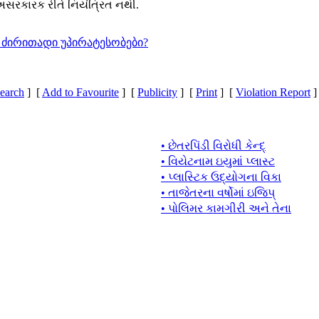
અસરકારક રીતે નિયંત્રિત નથી.
 ძირითადი უპირატესობები?
earch
] [
Add to Favourite
] [
Publicity
] [
Print
] [
Violation Report
]
• છેતરપિંડી વિરોધી કેન્દ્
• વિયેટનામ ઇયુમાં પ્લાસ્ટ
• પ્લાસ્ટિક ઉદ્યોગના વિકા
• તાજેતરના વર્ષોમાં ઇજિપ્
• પોલિમર કામગીરી અને તેના