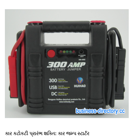
કાર કટોકટી પ્રારંભ શક્તિ: કાર જમ્પ સ્ટાર્ટર