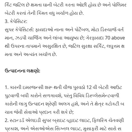
ર્કિટ જટિલ છે ક્ષમતા ઘાની બેટરી કરતા ઓછી હોય છે અને પોલિમર
બેટરી કરતાં તેની કિંમત વધુ ખર્ચાળ હોય છે.
3. કેપેસિટર:
સુપર કેપેસિટર્સ: ફાયદાઓ નાના અને પોર્ટેબલ, મોટા ડિસ્ચાર્જ વર્ત
માન, ઝડપી ચાર્જિંગ અને લાંબા આયુષ્ય છે; ગેરફાયદા 70 above
થી ઉપરના તાપમાને અસુરક્ષિત છે, જટિલ સુરક્ષા સર્કિટ, લઘુત્તમ ક્ષ
મતા અને અત્યંત ખર્ચાળ છે.
ઉત્પાદનના લક્ષણો:
1. કારની ઇમરજન્સી શરૂ થતી વીજ પુરવઠો 12 વી બેટરી આઉટ
પુટવાળી બધી કારોને સળગાવશે, પરંતુ વિવિધ ડિસ્પ્લેસમેન્ટવાળી
કારોની લાગુ ઉત્પાદન શ્રેણી અલગ હશે, અને તે ક્ષેત્ર કટોકટી બ
ચાવ જેવી સેવાઓ પ્રદાન કરી શકે છે;
2. સ્ટાન્ડર્ડ એલઇડી સુપર બ્રાઇટ વ્હાઇટ લાઇટ, ફ્લિરિંગ ચેતવણી
પ્રકાશ, અને એસઓએસ સિગ્નલ લાઇટ, મુસાફરી માટે સારો સ