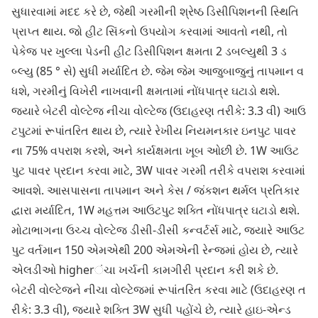
સુધારવામાં મદદ કરે છે, જેથી ગરમીની શ્રેષ્ઠ ડિસીપિશનની સ્થિતિ
પ્રાપ્ત થાય. જો હીટ સિંકનો ઉપયોગ કરવામાં આવતો નથી, તો
પેકેજ પર ખુલ્લા પેડની હીટ ડિસીપિશન ક્ષમતા 2 ડબલ્યુથી 3 ડ
બ્લ્યુ (85 ° સે) સુધી મર્યાદિત છે. જેમ જેમ આજુબાજુનું તાપમાન વ
ધશે, ગરમીનું વિખેરી નાખવાની ક્ષમતામાં નોંધપાત્ર ઘટાડો થશે.
જ્યારે બેટરી વોલ્ટેજ નીચા વોલ્ટેજ (ઉદાહરણ તરીકે: 3.3 વી) આઉ
ટપુટમાં રૂપાંતરિત થાય છે, ત્યારે રેખીય નિયમનકાર ઇનપુટ પાવર
ના 75% વપરાશ કરશે, અને કાર્યક્ષમતા ખૂબ ઓછી છે. 1W આઉટ
પુટ પાવર પ્રદાન કરવા માટે, 3W પાવર ગરમી તરીકે વપરાશ કરવામાં
આવશે. આસપાસના તાપમાન અને કેસ / જંકશન થર્મલ પ્રતિકાર
દ્વારા મર્યાદિત, 1W મહત્તમ આઉટપુટ શક્તિ નોંધપાત્ર ઘટાડો થશે.
મોટાભાગના ઉચ્ચ વોલ્ટેજ ડીસી-ડીસી કન્વર્ટર્સ માટે, જ્યારે આઉટ
પુટ વર્તમાન 150 એમએથી 200 એમએની રેન્જમાં હોય છે, ત્યારે
એલડીઓ higherંચા ખર્ચની કામગીરી પ્રદાન કરી શકે છે.
બેટરી વોલ્ટેજને નીચા વોલ્ટેજમાં રૂપાંતરિત કરવા માટે (ઉદાહરણ ત
રીકે: 3.3 વી), જ્યારે શક્તિ 3W સુધી પહોંચે છે, ત્યારે હાઇ-એન્ડ