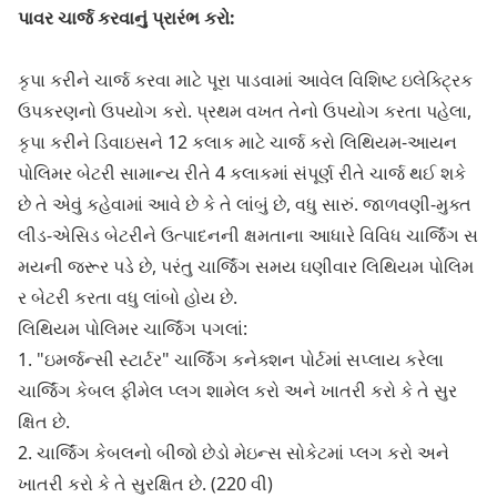
પાવર ચાર્જ કરવાનું પ્રારંભ કરો:
કૃપા કરીને ચાર્જ કરવા માટે પૂરા પાડવામાં આવેલ વિશિષ્ટ ઇલેક્ટ્રિક
ઉપકરણનો ઉપયોગ કરો. પ્રથમ વખત તેનો ઉપયોગ કરતા પહેલા,
કૃપા કરીને ડિવાઇસને 12 કલાક માટે ચાર્જ કરો લિથિયમ-આયન
પોલિમર બેટરી સામાન્ય રીતે 4 કલાકમાં સંપૂર્ણ રીતે ચાર્જ થઈ શકે
છે તે એવું કહેવામાં આવે છે કે તે લાંબું છે, વધુ સારું. જાળવણી-મુક્ત
લીડ-એસિડ બેટરીને ઉત્પાદનની ક્ષમતાના આધારે વિવિધ ચાર્જિંગ સ
મયની જરૂર પડે છે, પરંતુ ચાર્જિંગ સમય ઘણીવાર લિથિયમ પોલિમ
ર બેટરી કરતા વધુ લાંબો હોય છે.
લિથિયમ પોલિમર ચાર્જિંગ પગલાં:
1. "ઇમર્જન્સી સ્ટાર્ટર" ચાર્જિંગ કનેક્શન પોર્ટમાં સપ્લાય કરેલા
ચાર્જિંગ કેબલ ફીમેલ પ્લગ શામેલ કરો અને ખાતરી કરો કે તે સુર
ક્ષિત છે.
2. ચાર્જિંગ કેબલનો બીજો છેડો મેઇન્સ સોકેટમાં પ્લગ કરો અને
ખાતરી કરો કે તે સુરક્ષિત છે. (220 વી)