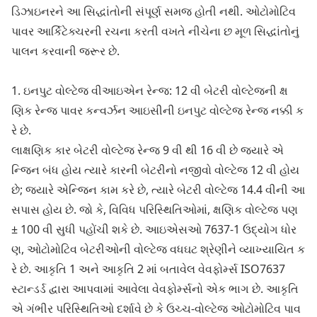
ડિઝાઇનરને આ સિદ્ધાંતોની સંપૂર્ણ સમજ હોતી નથી. ઓટોમોટિવ
પાવર આર્કિટેક્ચરની રચના કરતી વખતે નીચેના છ મૂળ સિદ્ધાંતોનું
પાલન કરવાની જરૂર છે.
1. ઇનપુટ વોલ્ટેજ વીઆઇએન રેન્જ: 12 વી બેટરી વોલ્ટેજની ક્ષ
ણિક રેન્જ પાવર કન્વર્ઝન આઇસીની ઇનપુટ વોલ્ટેજ રેન્જ નક્કી ક
રે છે.
લાક્ષણિક કાર બેટરી વોલ્ટેજ રેન્જ 9 વી થી 16 વી છે જ્યારે એ
ન્જિન બંધ હોય ત્યારે કારની બેટરીનો નજીવો વોલ્ટેજ 12 વી હોય
છે; જ્યારે એન્જિન કામ કરે છે, ત્યારે બેટરી વોલ્ટેજ 14.4 વીની આ
સપાસ હોય છે. જો કે, વિવિધ પરિસ્થિતિઓમાં, ક્ષણિક વોલ્ટેજ પણ
± 100 વી સુધી પહોંચી શકે છે. આઇએસઓ 7637-1 ઉદ્યોગ ધોર
ણ, ઓટોમોટિવ બેટરીઓની વોલ્ટેજ વધઘટ શ્રેણીને વ્યાખ્યાયિત ક
રે છે. આકૃતિ 1 અને આકૃતિ 2 માં બતાવેલ વેવફોર્મ્સ ISO7637
સ્ટાન્ડર્ડ દ્વારા આપવામાં આવેલા વેવફોર્મ્સનો એક ભાગ છે. આકૃતિ
એ ગંભીર પરિસ્થિતિઓ દર્શાવે છે કે ઉચ્ચ-વોલ્ટેજ ઓટોમોટિવ પાવ