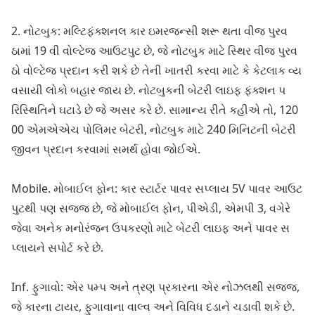
2. નોટબુક: મલ્ટિફંક્શનલ કાર ઇમરજન્સી શરૂ થતા વીજ પુરવ
ઠામાં 19 વી વોલ્ટેજ આઉટપુટ છે, જે નોટબુક માટે સ્થિર વીજ પુરવ
ઠો વોલ્ટેજ પ્રદાન કરી શકે છે તેની ખાતરી કરવા માટે કે કેટલાક વ્ય
વસાયી લોકો બહાર જાય છે. નોટબુકની બેટરી લાઇફ ફંક્શન પ
રિસ્થિતિને ઘટાડે છે જે અસર કરે છે. સામાન્ય રીતે કહીએ તો, 120
00 એમએએચ પોલિમર બેટરી, નોટબુક માટે 240 મિનિટની બેટરી
જીવન પ્રદાન કરવામાં સમર્થ હોવા જોઈએ.
Mobile. મોબાઈલ ફોન: કાર સ્ટાર્ટર પાવર સપ્લાય 5V પાવર આઉટ
પુટથી પણ સજ્જ છે, જે મોબાઈલ ફોન, પીએડી, એમપી 3, વગેરે
જેવા અનેક મનોરંજન ઉપકરણો માટે બેટરી લાઇફ અને પાવર સ
પ્લાયને સપોર્ટ કરે છે.
Inf. ફુગાવો: એર પમ્પ અને ત્રણ પ્રકારના એર નોઝલથી સજ્જ,
જે કારના ટાયર, ફુગાવાના વાલ્વ અને વિવિધ દડાને ચડાવી શકે છે.