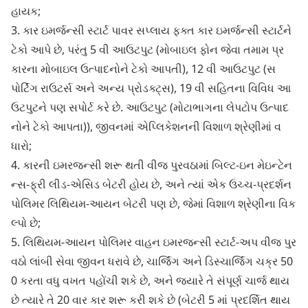
હાયક;
3. કાર ઇમર્જન્સી સ્ટાર્ટ પાવર સપ્લાય ફક્ત કાર ઇમર્જન્સી સ્ટાર્ટને
ટેકો આપે છે, પરંતુ 5 વી આઉટપુટ (મોબાઇલ ફોન જેવા તમામ પ્ર
કારના મોબાઇલ ઉત્પાદનોને ટેકો આપતી), 12 વી આઉટપુટ (સ
પોર્ટિંગ રાઉટર્સ અને અન્ય પ્રોડક્ટ્સ), 19 વી સહિતના વિવિધ આ
ઉટપુટને પણ સપોર્ટ કરે છે. આઉટપુટ (મોટાભાગના લેપટોપ ઉત્પાદ
નોને ટેકો આપતા)), જીવનમાં એપ્લિકેશનની વિશાળ શ્રેણીમાં વ
ધારો;
4. કારની ઇમરજન્સી શરૂ થતી વીજ પુરવઠામાં બિલ્ટ-ઇન મેઇન્ટેન
ન્સ-ફ્રી લીડ-એસિડ બેટરી હોય છે, અને ત્યાં એક ઉચ્ચ-પ્રદર્શન
પોલિમર લિથિયમ-આયન બેટરી પણ છે, જેમાં વિશાળ શ્રેણીના વિક
લ્પો છે;
5. લિથિયમ-આયન પોલિમર વાહન ઇમરજન્સી સ્ટાર્ટ-અપ વીજ પુર
વઠો લાંબી સેવા જીવન ધરાવે છે, ચાર્જિંગ અને ડિસ્ચાર્જિંગ ચક્ર 50
0 કરતા વધુ વખત પહોંચી શકે છે, અને જ્યારે તે સંપૂર્ણ ચાર્જ થાય
છે ત્યારે તે 20 વાર કાર શરૂ કરી શકે છે (બેટરી 5 માં પ્રદર્શિત થાય