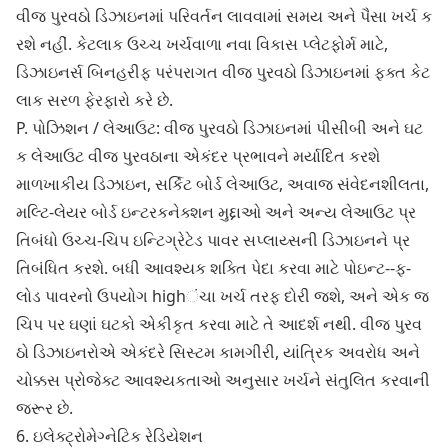
વીજ પુરવઠો ડિઝાઇનમાં પરિવર્તન લાવવામાં સમય અને પૈસા ખર્ચ ક
રશે નહીં. કેટલાક ઉચ્ચ ખર્ચવાળા નવા વિકાસ પ્લેટફોર્મ માટે,
ડિઝાઇનર્સ બિનહરીફ પરંપરાગત વીજ પુરવઠો ડિઝાઇનમાં ફક્ત કેટ
લાક સરળ ફેરફારો કરે છે.
P. પોઝિશન / લેઆઉટ: વીજ પુરવઠો ડિઝાઇનમાં પીસીબી અને ઘટ
ક લેઆઉટ વીજ પુરવઠાના એકંદર પ્રભાવને મર્યાદિત કરશે
માળખાકીય ડિઝાઇન, સર્કિટ બોર્ડ લેઆઉટ, અવાજ સંવેદનશીલતા,
મલ્ટિ-લેયર બોર્ડ ઇન્ટરકનેક્શન મુદ્દાઓ અને અન્ય લેઆઉટ પ્ર
તિબંધો ઉચ્ચ-ચિપ ઇન્ટિગ્રેટેડ પાવર સપ્લાય્સની ડિઝાઇનને પ્ર
તિબંધિત કરશે. બધી આવશ્યક શક્તિ પેદા કરવા માટે પોઇન્ટ--ફ-
લોડ પાવરનો ઉપયોગ highંચા ખર્ચ તરફ દોરી જશે, અને એક જ
ચિપ પર ઘણાં ઘટકો એકીકૃત કરવા માટે તે આદર્શ નથી. વીજ પુરવ
ઠો ડિઝાઇનરોએ એકંદરે સિસ્ટમ કામગીરી, યાંત્રિક અવરોધ અને
ચોક્કસ પ્રોજેક્ટ આવશ્યકતાઓ અનુસાર ખર્ચને સંતુલિત કરવાની
જરૂર છે.
6. ઇલેક્ટ્રોમેગ્નેટિક રેડિયેશન