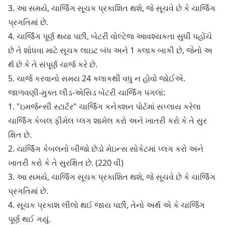
3. આ સમયે, ચાર્જિંગ સૂચક પ્રકાશિત થશે, જે સૂચવે છે કે ચાર્જિંગ
પ્રગતિમાં છે.
4. ચાર્જિંગ પૂર્ણ થયા પછી, બેટરી વોલ્ટેજ આવશ્યકતા સુધી પહોંચે
છે તે શોધવા માટે સૂચક લાઇટ બંધ અને 1 કલાક બાકી છે, જેનો અ
ર્થ છે કે તે સંપૂર્ણ ચાર્જ કરે છે.
5. ચાર્જ કરવાનો સમય 24 કલાકથી વધુ ન હોવો જોઈએ.
જાળવણી-મુક્ત લીડ-એસિડ બેટરી ચાર્જિંગ પગલાં:
1. "ઇમર્જન્સી સ્ટાર્ટર" ચાર્જિંગ કનેક્શન પોર્ટમાં સપ્લાય કરેલા
ચાર્જિંગ કેબલ ફીમેલ પ્લગ શામેલ કરો અને ખાતરી કરો કે તે સુર
ક્ષિત છે.
2. ચાર્જિંગ કેબલનો બીજો છેડો મેઇન્સ સોકેટમાં પ્લગ કરો અને
ખાતરી કરો કે તે સુરક્ષિત છે. (220 વી)
3. આ સમયે, ચાર્જિંગ સૂચક પ્રકાશિત થશે, જે સૂચવે છે કે ચાર્જિંગ
પ્રગતિમાં છે.
4. સૂચક પ્રકાશ લીલો થઈ જાય પછી, તેનો અર્થ એ કે ચાર્જિંગ
પૂર્ણ થઈ ગયું.