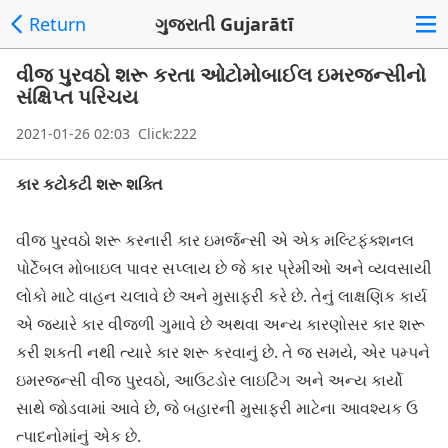
Return
ગુજરાતી Gujarātī
વીજ પુરવઠો શરૂ કરતા ઓટોમોબાઈલ ઇમરજન્સીનો
સંક્ષિપ્ત પરિચય
2021-01-26 02:03 Click:222
કાર કટોકટી શરૂ શક્તિ
વીજ પુરવઠો શરૂ કરનારી કાર ઇમર્જન્સી એ એક મલ્ટિફંક્શનલ
પોર્ટેબલ મોબાઇલ પાવર સપ્લાય છે જે કાર પ્રેમીઓ અને વ્યવસાયી
લોકો માટે વાહન ચલાવે છે અને મુસાફરી કરે છે. તેનું લાક્ષણિક કાર્ય
એ જ્યારે કાર વીજળી ગુમાવે છે અથવા અન્ય કારણોસર કાર શરૂ
કરી શકતી નથી ત્યારે કાર શરૂ કરવાનું છે. તે જ સમયે, એર પમ્પને
ઇમરજન્સી વીજ પુરવઠો, આઉટડોર લાઇટિંગ અને અન્ય કાર્યો
સાથે જોડવામાં આવે છે, જે બહારની મુસાફરી માટેના આવશ્યક ઉ
ત્પાદનોમાંનું એક છે.