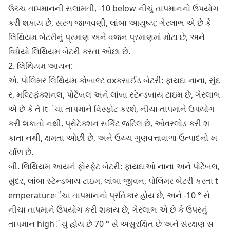
ઉચ્ચ તાપમાનની સલામતી, -10 below નીચું તાપમાનનો ઉપયોગ
કરી શકાય છે, સરળ જાળવણી, લાંબા આયુષ્ય; ગેરલાભ એ છે કે
લિથિયમ બેટરીનું પ્રમાણ અને વજન પ્રમાણમાં મોટા છે, અને
વિધેયો લિથિયમ બેટરી કરતા ઓછા છે.
2. લિથિયમ આયન:
એ. પોલિમર લિથિયમ કોબાલ્ટ oxકસાઈડ બેટરી: ફાયદા નાના, સુંદ
ર, મલ્ટિફંક્શનલ, પોર્ટેબલ અને લાંબા સ્ટેન્ડબાય ટાઇમ છે, ગેરલાભ
એ છે કે તે itંચા તાપમાને વિસ્ફોટ કરશે, નીચા તાપમાને ઉપયોગ
કરી શકાતો નથી, પ્રોટેક્શન સર્કિટ જટિલ છે, ઓવરલોડ કરી શ
કાતા નથી, ક્ષમતા ઓછી છે, અને ઉચ્ચ ગુણવત્તાવાળા ઉત્પાદનો ખ
ર્ચાળ છે.
બી. લિથિયમ આયર્ન ફોસ્ફેટ બેટરી: ફાયદાઓ નાના અને પોર્ટેબલ,
સુંદર, લાંબા સ્ટેન્ડબાય ટાઇમ, લાંબા જીવન, પોલિમર બેટરી કરતા t
emperatureંચા તાપમાનનો પ્રતિકાર હોય છે, અને -10 ° સે
નીચા તાપમાને ઉપયોગ કરી શકાય છે, ગેરલાભ એ છે કે ઉપરનું
તાપમાન highંચું હોય છે 70 ° સે અસુરક્ષિત છે અને સંરક્ષણ સ