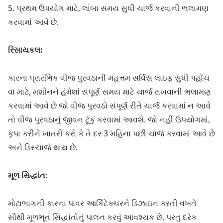
5. પ્રથમ ઉપયોગ માટે, લાંબા સમય સુધી ચાર્જ કરવાની ભલામણ
કરવામાં આવે છે.
રિસાયકલ:
કારના પ્રારંભિક વીજ પુરવઠાની મહત્તમ સર્વિસ લાઇફ સુધી પહોંચ
વા માટે, મશીનને હંમેશાં સંપૂર્ણ સમય માટે ચાર્જ રાખવાની ભલામણ
કરવામાં આવે છે જો વીજ પુરવઠો સંપૂર્ણ રીતે ચાર્જ કરવામાં ન આવે
તો વીજ પુરવઠાનું જીવન ટૂંકું કરવામાં આવશે. જો નહીં ઉપયોગમાં,
કૃપા કરીને ખાતરી કરો કે તે દર 3 મહિના પછી ચાર્જ કરવામાં આવે છે
અને ડિસ્ચાર્જ થાય છે.
મૂળ સિદ્ધાંત:
મોટાભાગની કારના પાવર આર્કિટેક્ચરને ડિઝાઇન કરતી વખતે
સૌથી મૂળભૂત સિદ્ધાંતોનું પાલન કરવું આવશ્યક છે, પરંતુ દરેક