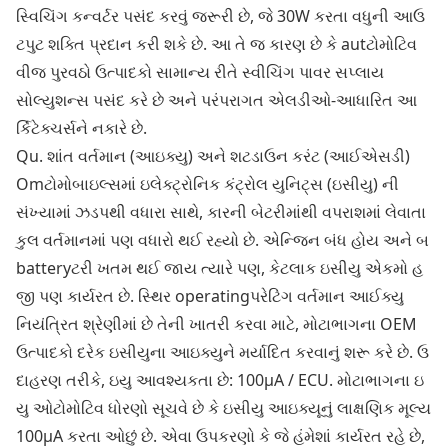
સ્વિચિંગ કન્વર્ટર પસંદ કરવું જરૂરી છે, જે 30W કરતા વધુની આઉ
ટપુટ શક્તિ પ્રદાન કરી શકે છે. આ તે જ કારણ છે કે autટોમોટિવ
વીજ પુરવઠો ઉત્પાદકો સામાન્ય રીતે સ્વીચિંગ પાવર સપ્લાય
સોલ્યુશન્સ પસંદ કરે છે અને પરંપરાગત એલડીઓ-આધારિત આ
ર્કિટેક્ચર્સને નકારે છે.
Qu. શાંત વર્તમાન (આઇક્યુ) અને શટડાઉન કરંટ (આઈએસડી)
Omટોમોબાઇલ્સમાં ઇલેક્ટ્રોનિક કંટ્રોલ યુનિટ્સ (ઇસીયુ) ની
સંખ્યામાં ઝડપથી વધારા સાથે, કારની બેટરીમાંથી વપરાશમાં લેવાતા
કુલ વર્તમાનમાં પણ વધારો થઈ રહ્યો છે. એન્જિન બંધ હોય અને બ
batteryટરી ખતમ થઈ જાય ત્યારે પણ, કેટલાક ઇસીયુ એકમો હ
જી પણ કાર્યરત છે. સ્થિર operatingપરેટિંગ વર્તમાન આઈક્યુ
નિયંત્રિત શ્રેણીમાં છે તેની ખાતરી કરવા માટે, મોટાભાગના OEM
ઉત્પાદકો દરેક ઇસીયુના આઇક્યુને મર્યાદિત કરવાનું શરૂ કરે છે. ઉ
દાહરણ તરીકે, ઇયુ આવશ્યકતા છે: 100μA / ECU. મોટાભાગના ઇ
યુ ઓટોમોટિવ ધોરણો સૂચવે છે કે ઇસીયુ આઇક્યૂનું લાક્ષણિક મૂલ્ય
100μA કરતા ઓછું છે. એવા ઉપકરણો કે જે હંમેશાં કાર્યરત રહે છે,