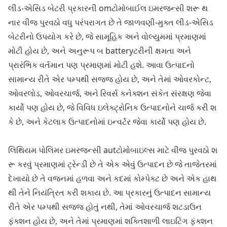
લીડ-એસિડ બેટરી પ્રકારની omટોમોબાઈલ ઇમરજન્સી શરૂ થ
નાર વીજ પુરવઠો વધુ પરંપરાગત છે તે જાળવણી-મુક્ત લીડ-એસિડ
બેટરીનો ઉપયોગ કરે છે, જે સામૂહિક અને વોલ્યુમમાં પ્રમાણમાં
મોટી હોય છે, અને અનુરૂપ બ batteryટરીની ક્ષમતા અને
પ્રારંભિક વર્તમાન પણ પ્રમાણમાં મોટી હશે. આવા ઉત્પાદનો
સામાન્ય રીતે એર પમ્પથી સજ્જ હોય છે, અને તેમાં ઓવરકોન્ટ,
ઓવરલોડ, ઓવરચાર્જ, અને રિવર્સ કનેક્શન સંકેત સંરક્ષણ જેવા
કાર્યો પણ હોય છે, જે વિવિધ ઇલેક્ટ્રોનિક ઉત્પાદનોને ચાર્જ કરી શ
કે છે, અને કેટલાક ઉત્પાદનોમાં ઇન્વર્ટર જેવા કાર્યો પણ હોય છે.
લિથિયમ પોલિમર ઇમરજન્સી autટોમોબાઇલ્સ માટે વીજ પુરવઠો શ
રૂ કરવું પ્રમાણમાં ટ્રેન્ડી છે તે એક એવું ઉત્પાદન છે જે તાજેતરમાં
દેખાયો છે તે વજનમાં હળવા અને કદમાં કોમ્પેક્ટ છે અને એક હાથ
થી તેને નિયંત્રિત કરી શકાય છે. આ પ્રકારનું ઉત્પાદન સામાન્ય
રીતે એર પમ્પથી સજ્જ હોતું નથી, તેમાં ઓવરચાર્જ શટડાઉન
ફંક્શન હોય છે, અને તેમાં પ્રમાણમાં શક્તિશાળી લાઇટિંગ ફંક્શન