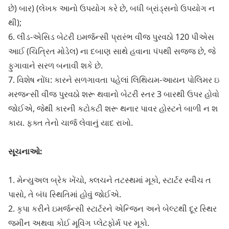
છે) બાર) (લેખક આનો ઉપયોગ કરે છે, બધી બ્રાંડ્સનો ઉપયોગ ન
થી);
6. લીડ-એસિડ બેટરી ઇમર્જન્સી પ્રારંભ વીજ પુરવઠો 120 પીએસ
આઈ (ચિત્રિત મોડેલ) ના દબાણ સાથે હવાના પંપથી સજ્જ છે, જે
ફુગાવાને સરળ બનાવી શકે છે.
7. વિશેષ નોંધ: કારને સળગાવતા પહેલાં લિથિયમ-આયન પોલિમર ઇ
મરજન્સી વીજ પુરવઠો શરૂ થવાનો બેટરી સ્તર 3 બારથી ઉપર હોવો
જોઈએ, જેથી કારની કટોકટી શરૂ થનાર પાવર હોસ્ટને બાળી ન શ
કાય. ફક્ત તેનો ચાર્જ લેવાનું યાદ રાખો.
સૂચનાઓ:
1. મેન્યુઅલ બ્રેક ખેંચો, ક્લચને તટસ્થમાં મૂકો, સ્ટાર્ટર સ્વીચ ત
પાસો, તે બંધ સ્થિતિમાં હોવું જોઈએ.
2. કૃપા કરીને ઇમર્જન્સી સ્ટાર્ટરને એન્જિન અને બેલ્ટથી દૂર સ્થિર
જમીન અથવા કોઈ મૂવિંગ પ્લેટફોર્મ પર મૂકો.