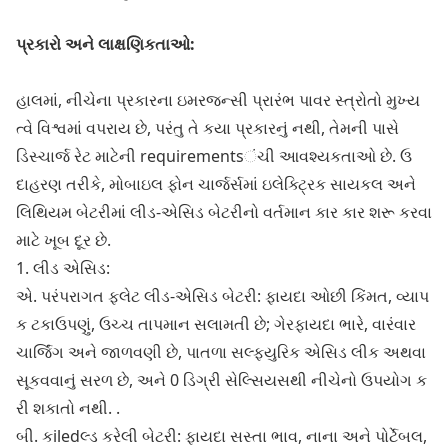
પ્રકારો અને લાક્ષણિકતાઓ:
હાલમાં, નીચેના પ્રકારના ઇમરજન્સી પ્રારંભ પાવર સ્ત્રોતો મુખ્ય
ત્વે વિશ્વમાં વપરાય છે, પરંતુ તે કયા પ્રકારનું નથી, તેમની પાસે
ડિસ્ચાર્જ રેટ માટેની requirementsંચી આવશ્યકતાઓ છે. ઉ
દાહરણ તરીકે, મોબાઇલ ફોન ચાર્જર્સમાં ઇલેક્ટ્રિક સાયકલ અને
લિથિયમ બેટરીમાં લીડ-એસિડ બેટરીનો વર્તમાન કાર કાર શરૂ કરવા
માટે ખૂબ દૂર છે.
1. લીડ એસિડ:
એ. પરંપરાગત ફ્લેટ લીડ-એસિડ બેટરી: ફાયદા ઓછી કિંમત, વ્યાપ
ક ટકાઉપણું, ઉચ્ચ તાપમાન સલામતી છે; ગેરફાયદા ભારે, વારંવાર
ચાર્જિંગ અને જાળવણી છે, પાતળા સલ્ફ્યુરિક એસિડ લીક અથવા
સૂકવવાનું સરળ છે, અને 0 ડિગ્રી સેલ્સિયસથી નીચેનો ઉપયોગ ક
રી શકાતો નથી. .
બી. કiledલ્ડ કરેલી બેટરી: ફાયદા સસ્તા ભાવ, નાના અને પોર્ટેબલ,