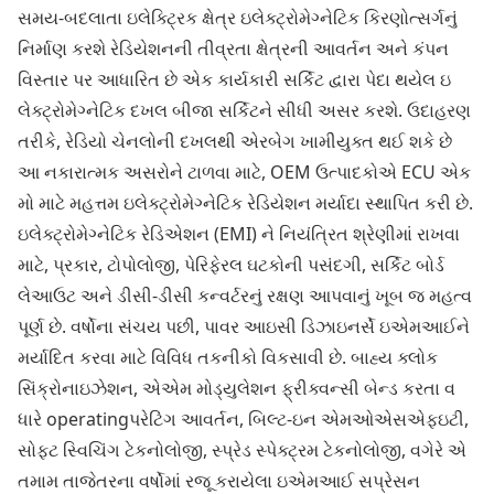
સમય-બદલાતા ઇલેક્ટ્રિક ક્ષેત્ર ઇલેક્ટ્રોમેગ્નેટિક કિરણોત્સર્ગનું
નિર્માણ કરશે રેડિયેશનની તીવ્રતા ક્ષેત્રની આવર્તન અને કંપન
વિસ્તાર પર આધારિત છે એક કાર્યકારી સર્કિટ દ્વારા પેદા થયેલ ઇ
લેક્ટ્રોમેગ્નેટિક દખલ બીજા સર્કિટને સીધી અસર કરશે. ઉદાહરણ
તરીકે, રેડિયો ચેનલોની દખલથી એરબેગ ખામીયુક્ત થઈ શકે છે
આ નકારાત્મક અસરોને ટાળવા માટે, OEM ઉત્પાદકોએ ECU એક
મો માટે મહત્તમ ઇલેક્ટ્રોમેગ્નેટિક રેડિયેશન મર્યાદા સ્થાપિત કરી છે.
ઇલેક્ટ્રોમેગ્નેટિક રેડિએશન (EMI) ને નિયંત્રિત શ્રેણીમાં રાખવા
માટે, પ્રકાર, ટોપોલોજી, પેરિફેરલ ઘટકોની પસંદગી, સર્કિટ બોર્ડ
લેઆઉટ અને ડીસી-ડીસી કન્વર્ટરનું રક્ષણ આપવાનું ખૂબ જ મહત્વ
પૂર્ણ છે. વર્ષોના સંચય પછી, પાવર આઇસી ડિઝાઇનર્સે ઇએમઆઈને
મર્યાદિત કરવા માટે વિવિધ તકનીકો વિકસાવી છે. બાહ્ય ક્લોક
સિંક્રોનાઇઝેશન, એએમ મોડ્યુલેશન ફ્રીક્વન્સી બેન્ડ કરતા વ
ધારે operatingપરેટિંગ આવર્તન, બિલ્ટ-ઇન એમઓએસએફઇટી,
સોફ્ટ સ્વિચિંગ ટેકનોલોજી, સ્પ્રેડ સ્પેક્ટ્રમ ટેકનોલોજી, વગેરે એ
તમામ તાજેતરના વર્ષોમાં રજૂ કરાયેલા ઇએમઆઈ સપ્રેસન