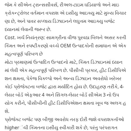
જેમ કે સીએન ટ્રાન્સસીવર્સ, રીઅલ-ટાઇમ ઘડિયાળો અને માઇ
ક્રોકન્ટ્રોલર વર્તમાન વપરાશ એ ઇસીયુ આઇક્યુ માટે મુખ્ય વિચાર
ણા છે, અને પાવર સપ્લાય ડિઝાઇનને લઘુત્તમ આઇક્યુ બજેટ
ધ્યાનમાં લેવાની જરૂર છે.
Cost. ખર્ચ નિયંત્રણ: સામગ્રીના વીજ પુરવઠા બિલને અસર કરતી
કિંમત અને સ્પષ્ટીકરણો વચ્ચે OEM ઉત્પાદકોની સમાધાન એ એક
મહત્વપૂર્ણ પરિબળ છે
મોટા પ્રમાણમાં ઉત્પાદિત ઉત્પાદનો માટે, કિંમત ડિઝાઇનમાં ધ્યાન
માં લેવી એક મહત્વપૂર્ણ પરિબળ છે. પીસીબી પ્રકાર, હીટ ડિસીપિએ
શન ક્ષમતા, પેકેજ વિકલ્પો અને અન્ય ડિઝાઇન અવરોધો ખરેખર
કોઈ પ્રોજેક્ટના બજેટ દ્વારા મર્યાદિત હોય છે. ઉદાહરણ તરીકે, 4-
લેયર બોર્ડ એફઆર 4 અને સિંગલ-લેયર બોર્ડ સીએમ 3 નો ઉપ
યોગ કરીને, પીસીબીની હીટ ડિસીપિએશન ક્ષમતા ખૂબ જ અલગ હ
શે.
પ્રોજેક્ટ બજેટ પણ બીજી અવરોધ તરફ દોરી જશે વપરાશકર્તાઓ
higherંચી કિંમતના ઇસીયુ સ્વીકારી શકે છે, પરંતુ પરંપરાગત