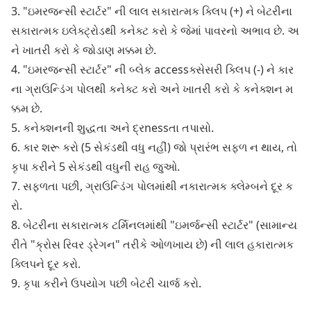
3. "ઇમરજન્સી સ્ટાર્ટર" ની લાલ સકારાત્મક ક્લિપ (+) ને બેટરીના
સકારાત્મક ઇલેક્ટ્રોડથી કનેક્ટ કરો કે જેમાં પાવરનો અભાવ છે. અ
ને ખાતરી કરો કે જોડાણ મક્કમ છે.
4. "ઇમરજન્સી સ્ટાર્ટર" ની બ્લેક accessક્સેસરી ક્લિપ (-) ને કાર
ના ગ્રાઉન્ડિંગ પોલથી કનેક્ટ કરો અને ખાતરી કરો કે કનેક્શન મ
ક્કમ છે.
5. કનેક્શનની શુદ્ધતા અને દ્રnessતા તપાસો.
6. કાર શરૂ કરો (5 સેકંડથી વધુ નહીં) જો પ્રારંભ સફળ ન થાય, તો
કૃપા કરીને 5 સેકંડથી વધુની રાહ જુઓ.
7. સફળતા પછી, ગ્રાઉન્ડિંગ પોલમાંથી નકારાત્મક ક્લેમ્બને દૂર ક
રો.
8. બેટરીના સકારાત્મક ટર્મિનલમાંથી "ઇમર્જન્સી સ્ટાર્ટર" (સામાન્ય
રીતે "ક્રોસ રિવર ડ્રેગન" તરીકે ઓળખાય છે) ની લાલ હકારાત્મક
ક્લિપને દૂર કરો.
9. કૃપા કરીને ઉપયોગ પછી બેટરી ચાર્જ કરો.