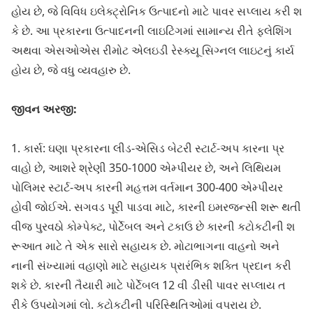
હોય છે, જે વિવિધ ઇલેક્ટ્રોનિક ઉત્પાદનો માટે પાવર સપ્લાય કરી શ
કે છે. આ પ્રકારના ઉત્પાદનની લાઇટિંગમાં સામાન્ય રીતે ફ્લેશિંગ
અથવા એસઓએસ રીમોટ એલઇડી રેસ્ક્યૂ સિગ્નલ લાઇટનું કાર્ય
હોય છે, જે વધુ વ્યવહારુ છે.
જીવન અરજી:
1. કાર્સ: ઘણા પ્રકારના લીડ-એસિડ બેટરી સ્ટાર્ટ-અપ કારના પ્ર
વાહો છે, આશરે શ્રેણી 350-1000 એમ્પીયર છે, અને લિથિયમ
પોલિમર સ્ટાર્ટ-અપ કારની મહત્તમ વર્તમાન 300-400 એમ્પીયર
હોવી જોઈએ. સગવડ પૂરી પાડવા માટે, કારની ઇમરજન્સી શરૂ થતી
વીજ પુરવઠો કોમ્પેક્ટ, પોર્ટેબલ અને ટકાઉ છે કારની કટોકટીની શ
રૂઆત માટે તે એક સારો સહાયક છે. મોટાભાગના વાહનો અને
નાની સંખ્યામાં વહાણો માટે સહાયક પ્રારંભિક શક્તિ પ્રદાન કરી
શકે છે. કારની તૈયારી માટે પોર્ટેબલ 12 વી ડીસી પાવર સપ્લાય ત
રીકે ઉપયોગમાં લો. કટોકટીની પરિસ્થિતિઓમાં વપરાય છે.