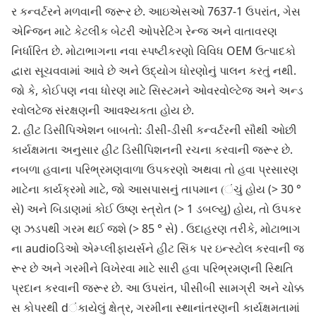
ર કન્વર્ટરને મળવાની જરૂર છે. આઇએસઓ 7637-1 ઉપરાંત, ગેસ
એન્જિન માટે કેટલીક બેટરી ઓપરેટિંગ રેન્જ અને વાતાવરણ
નિર્ધારિત છે. મોટાભાગના નવા સ્પષ્ટીકરણો વિવિધ OEM ઉત્પાદકો
દ્વારા સૂચવવામાં આવે છે અને ઉદ્યોગ ધોરણોનું પાલન કરતું નથી.
જો કે, કોઈપણ નવા ધોરણ માટે સિસ્ટમને ઓવરવોલ્ટેજ અને અન્ડ
રવોલટેજ સંરક્ષણની આવશ્યકતા હોય છે.
2. હીટ ડિસીપિએશન બાબતો: ડીસી-ડીસી કન્વર્ટરની સૌથી ઓછી
કાર્યક્ષમતા અનુસાર હીટ ડિસીપિશનની રચના કરવાની જરૂર છે.
નબળા હવાના પરિભ્રમણવાળા ઉપકરણો અથવા તો હવા પ્રસારણ
માટેના કાર્યક્રમો માટે, જો આસપાસનું તાપમાન (ંચું હોય (> 30 °
સે) અને બિડાણમાં કોઈ ઉષ્ણ સ્ત્રોત (> 1 ડબલ્યુ) હોય, તો ઉપકર
ણ ઝડપથી ગરમ થઈ જશે (> 85 ° સે) . ઉદાહરણ તરીકે, મોટાભાગ
ના audioડિઓ એમ્પ્લીફાયર્સને હીટ સિંક પર ઇન્સ્ટોલ કરવાની જ
રૂર છે અને ગરમીને વિખેરવા માટે સારી હવા પરિભ્રમણની સ્થિતિ
પ્રદાન કરવાની જરૂર છે. આ ઉપરાંત, પીસીબી સામગ્રી અને ચોક્ક
સ કોપરથી dંકાયેલું ક્ષેત્ર, ગરમીના સ્થાનાંતરણની કાર્યક્ષમતામાં