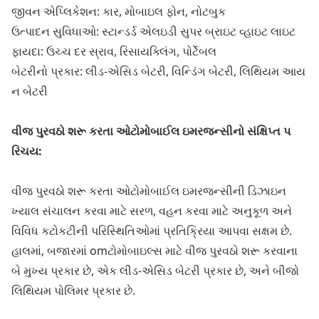
જીવન એપ્લિકેશન: કાર, મોબાઇલ ફોન, નોટબુક
ઉત્પાદન સુવિધાઓ: સ્ટાન્ડર્ડ એલઇડી સુપર બ્રાઇટ વ્હાઇટ લાઇટ
ફાયદા: ઉચ્ચ દર સ્રાવ, રિસાયક્લિંગ, પોર્ટેબલ
બેટરીનો પ્રકાર: લીડ-એસિડ બેટરી, વિન્ડિંગ બેટરી, લિથિયમ આય
ન બેટરી
વીજ પુરવઠો શરૂ કરતા ઓટોમોબાઈલ ઇમરજન્સીનો સંક્ષિપ્ત પ
રિચય:
વીજ પુરવઠો શરૂ કરતા ઓટોમોબાઈલ ઇમરજન્સીની ડિઝાઇન
ખ્યાલ સંચાલન કરવા માટે સરળ, વહન કરવા માટે અનુકૂળ અને
વિવિધ કટોકટીની પરિસ્થિતિઓમાં પ્રતિક્રિયા આપવા સક્ષમ છે.
હાલમાં, બજારમાં omટોમોબાઇલ્સ માટે વીજ પુરવઠો શરૂ કરવાના
બે મુખ્ય પ્રકાર છે, એક લીડ-એસિડ બેટરી પ્રકાર છે, અને બીજો
લિથિયમ પોલિમર પ્રકાર છે.