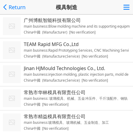
Return
模具制造
广州博航智能科技有限公司
main business:Blow molding machine and its supporting equipm
China中國 (Manufacturer) [No verification]
ent, molds, bottle preforms, fully automatic bottle capping equip
ment, fully automatic blow molding auxiliary manipulator
TEAM Rapid MFG Co.,Ltd
main business:Rapid Prototyping Services, CNC Machining Servi
China中國 (Manufacturer,Service) [No verification]
ces, Injection Molding Services, Pressure Die Casting Services, S
heet Metal Fabrication Services
Jinan HJMould Technologies Co., Ltd.
main business:injection molding, plastic injection parts, mold de
China中國 (Manufacturer,Service) [No verification]
sign, plastic parts
常熟市华林模具有限责任公司
main business: 玻璃模具、机械、五金冲压件、千斤顶配件、钢轨
China中國 [No verification]
测温仪、塑料制品、铸件制造、加工
常熟市精益模具有限责任公司
main business:玻璃模具、玻璃机械、五金制造、加工
China中國 [No verification]