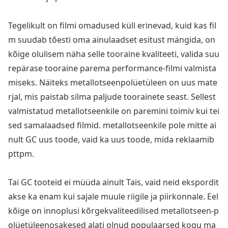
Tegelikult on filmi omadused küll erinevad, kuid kas fil
m suudab tõesti oma ainulaadset esitust mängida, on
kõige olulisem näha selle tooraine kvaliteeti, valida suu
repärase tooraine parema performance-filmi valmista
miseks. Näiteks me
tallotseenpolüetüleen on uus mate
rjal, mis paistab silma paljude toorainete seast. Sellest
valmistatud me
tallotseenkile on paremini toimiv kui tei
sed samalaadsed filmid. me
tallotseenkile pole mitte ai
nult GC uus toode, vaid ka uus toode, mida reklaamib
pttpm.
Tai GC tooteid ei müüda ainult Tais, vaid neid ekspordit
akse ka enam kui sajale muule riigile ja piirkonnale. Eel
kõige on innoplusi kõrgekvaliteedilised me
tallotseen-p
olüetüleenosakesed alati olnud populaarsed kogu ma