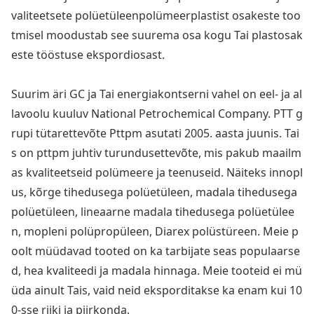
valiteetsete polüetüleenpolümeerplastist osakeste too
tmisel moodustab see suurema osa kogu Tai plastosak
este tööstuse ekspordiosast.
Suurim äri GC ja Tai energiako
ntserni vahel on eel- ja al
lavoolu kuuluv Natio
nal Petrochemical Company. PTT g
rupi tütarettevõte Pttpm asutati 2005. aasta juunis. Tai
s on pttpm juhtiv turundusettevõte, mis pakub maailm
as kvaliteetseid polümeere ja teenuseid. Näiteks innopl
us, kõrge tihedusega polüetüleen, madala tihedusega
polüetüleen, lineaarne madala tihedusega polüetülee
n, mopleni polüpropüleen, Diarex polüstüreen. Meie p
oolt müüdavad tooted on ka tarbijate seas populaarse
d, hea kvaliteedi ja madala hinnaga. Meie tooteid ei mü
üda ainult Tais, vaid neid eksporditakse ka enam kui 10
0-sse riiki ja piirkonda.