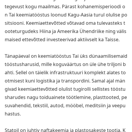
tegevust kogu maailmas. Pärast kohanemisperioodi o
n Tai keemiatööstus loo
nud Kagu-Aasia turul olulise po
sitsiooni. Keemiaettevõtted võtavad oma tulevasteks t
ooteturgudeks Hiina ja Ameerika Ühendriike ning välis
maised ettevõtted investeerivad aktiivselt ka Taisse.
Tänapäe
val on keemiatööstus Tai üks dünaamilisemaid
tööstusharusid, mille koguväärtus on üle ühe triljoni b
ahti. Sellel on täielik infrastruktuuri komplekt alates to
otmisest kuni logistika ja transpordini. Samal ajal män
givad keemiaettevõtted olulist tugirolli sellistes tööstu
sharudes nagu toiduainete töötlemine, plasttooted, pe
suvahendid, tekstiil, autod, mööbel, meditsiin ja veepu
hastus.
Statoil on juhtiv naftakeemia ja plastosakeste tootja. K