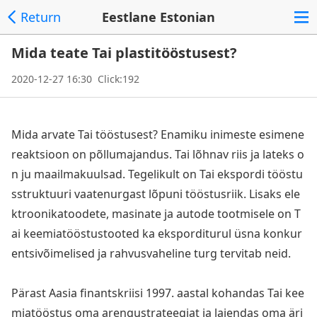
Return
Eestlane Estonian
Mida teate Tai plastitööstusest?
2020-12-27 16:30 Click:192
Mida arvate Tai tööstusest? Enamiku inimeste esimene
reaktsioon on põllumajandus. Tai lõhnav riis ja lateks o
n ju maailmakuulsad. Tegelikult on Tai ekspordi tööstu
sstruktuuri vaatenurgast lõpuni tööstusriik. Lisaks ele
ktroonikatoodete, masinate ja autode tootmisele on T
ai keemiatööstustooted ka eksporditurul üsna konkur
entsivõimelised ja rahvusvaheline turg tervitab neid.
Pärast Aasia finantskriisi 1997. aastal kohandas Tai kee
miatööstus oma arengustrateegiat ja laiendas oma äri