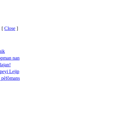
 [
Close
]
nik
lopman nan
lajan!
peyi Lejip
u pèfòmans