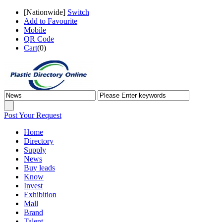
[
Nationwide
]
Switch
Add to Favourite
Mobile
QR Code
Cart
(
0
)
Post Your Request
Home
Directory
Supply
News
Buy leads
Know
Invest
Exhibition
Mall
Brand
Talent