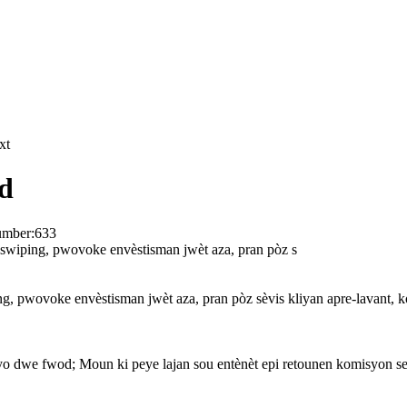
xt
od
umber:
633
ll swiping, pwovoke envèstisman jwèt aza, pran pòz s
ping, pwovoke envèstisman jwèt aza, pran pòz sèvis kliyan apre-lavant, k
è yo dwe fwod; Moun ki peye lajan sou entènèt epi retounen komisyon se