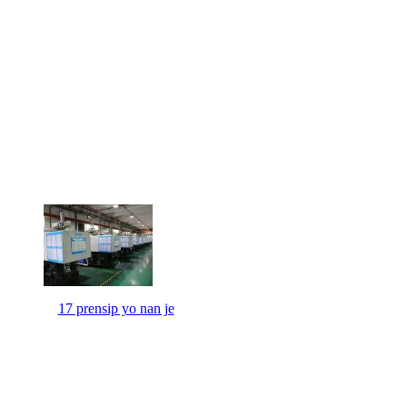
17 prensip yo nan je