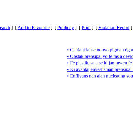
earch
] [
Add to Favourite
] [
Publicity
] [
Print
] [
Violation Report
]
• Clariant lanse nouvo pigman òga
• Obstak prensipal yo fè fas a dev
• Fè plastik, sa a se ki jan mwen fè 
• Ki avantaj envestisman prensipal 
• Enfliyans nan ajan nucleating so