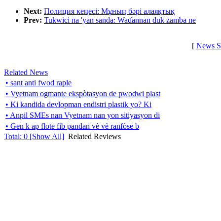
Next:
Полиция кеңесі: Мұның бәрі алаяқтық
Prev:
Tukwici na 'yan sanda: Waɗannan duk zamba ne
[
News S
Related News
• sant anti fwod raple
• Vyetnam ogmante ekspòtasyon de pwodwi plast
• Ki kandida devlopman endistri plastik yo? Ki
• Anpil SMEs nan Vyetnam nan yon sitiyasyon di
• Gen k ap flote fib pandan vè vè ranfòse b
Total:
0
[Show All]
Related Reviews