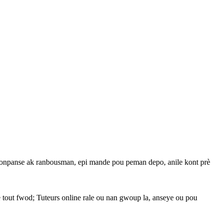
o
npanse ak ranbousman, epi mande pou peman depo, anile kont prè
 tout fwod; Tuteurs o
nline rale ou nan gwoup la, anseye ou pou