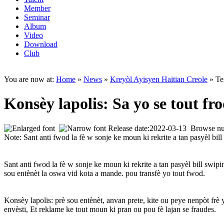
Member
Seminar
Album
Video
Download
Club
You are now at:
Home
»
News
»
Kreyòl Ayisyen Haitian Creole
» Te
Konsèy lapolis: Sa yo se tout fr
Release date:2022-03-13 Browse n
Note: Sant anti fwod la fè w sonje ke moun ki rekrite a tan pasyèl bi
Sant anti fwod la fè w so
nje ke moun ki rekrite a tan pasyèl bill swi
sou entènèt la oswa vid kota a mande. pou transfè yo tout fwod.
Konsèy lapolis: prè sou entènèt, anvan prete, kite ou peye nenpòt fr
envèsti, Et reklame ke tout moun ki pran ou pou fè lajan se fraudes.