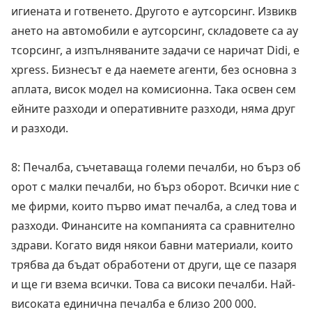
игиената и готвенето. Другото е аутсорсинг. Извикв
ането на автомобили е аутсорсинг, складовете са ау
тсорсинг, а изпълняваните задачи се наричат Didi, e
xpress. Бизнесът е да наемете агенти, без основна з
аплата, висок модел на комисионна. Така освен сем
ейните разходи и оперативните разходи, няма друг
и разходи.
8: Печалба, съчетаваща големи печалби, но бърз об
орот с малки печалби, но бърз оборот. Всички ние с
ме фирми, които първо имат печалба, а след това и
разходи. Финансите на компанията са сравнително
здрави. Когато видя някои бавни материали, които
трябва да бъдат обработени от други, ще се пазаря
и ще ги взема всички. Това са високи печалби. Най-
високата единична печалба е близо 200 000.