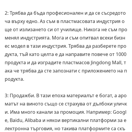
2: Трябва да бъда професионален и да се съсредото
ча върху едно. Аз съм в пластмасовата индустрия о
ще от излизането си от училище. Никога не съм про
менял индустрията. Мога и съм опитвал всеки бизн
ес модел в тази индустрия. Трябва да разберете про
дукта, тъй като целта е да направите повече от 1000
продукта и да изградите пластмасов Jingdong Mall, т
ака че трябва да сте запознати с приложението на п
родукта.
3: Продажби. В тази епоха материалът е богат, а аро
матът на виното също се страхува от дълбоки уличк
и. Има много канали за промоция. Например: Googl
e, Baidu, Alibaba и някои вертикални платформи за е
лектронна търговия, но такива платформите са скъ