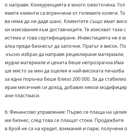
о направя. Конкуренцията е много ожесточена. Гол
емите клиенти са втренчени от големите колеги. То
ва няма да ни даде шанс. Клиентите също имат висо
ки изисквания към доставчиците. Те изискват тази с
истема и това сертифициране. Инвестицията не е м
алка преди бизнесът да започне. Прагът е висок. По
-късно избрах да направя рециклирани материали,
мудни материали и цената беше непрозрачна.Има
ше място за мен да оцелея и най-високата печалба
за една поръчка беше близо 200 000. За да стабилиз
ирам месечния си доход, добавих някои модифицир
ани пластмаси.
6: Финансово управление: Първо се плаща на целия
ми бизнес, след това се плащат стоки. Продажбите
в брой не са на кредит, вземания и пари, получени о