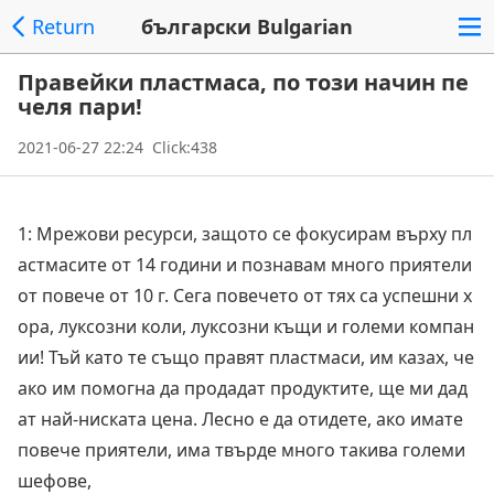
Return
български Bulgarian
Правейки пластмаса, по този начин пе
челя пари!
2021-06-27 22:24 Click:438
1: Мрежови ресурси, защото се фокусирам върху пл
астмасите от 14 години и познавам много приятели
от повече от 10 г. Сега повечето от тях са успешни х
ора, луксозни коли, луксозни къщи и големи компан
ии! Тъй като те също правят пластмаси, им казах, че
ако им помогна да продадат продуктите, ще ми дад
ат най-ниската цена. Лесно е да отидете, ако имате
повече приятели, има твърде много такива големи
шефове,