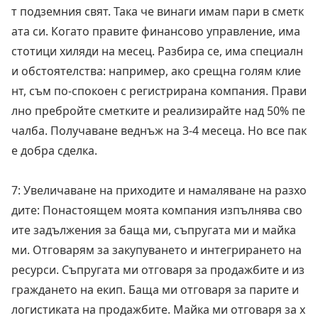
т подземния свят. Така че винаги имам пари в сметк
ата си. Когато правите финансово управление, има
стотици хиляди на месец. Разбира се, има специалн
и обстоятелства: например, ако срещна голям клие
нт, съм по-спокоен с регистрирана компания. Прави
лно пребройте сметките и реализирайте над 50% пе
чалба. Получаване веднъж на 3-4 месеца. Но все пак
е добра сделка.
7: Увеличаване на приходите и намаляване на разхо
дите: Понастоящем моята компания изпълнява сво
ите задължения за баща ми, съпругата ми и майка
ми. Отговарям за закупуването и интегрирането на
ресурси. Съпругата ми отговаря за продажбите и из
граждането на екип. Баща ми отговаря за парите и
логистиката на продажбите. Майка ми отговаря за х