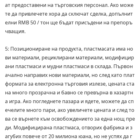
ат предоставени на търговския персонал. Ако може
те да привлечете хора да сключат сделка, допълнит
елни RMB 50 / тон ще бъдат присъдени на препоръ
чващия.
5: Позициониране на продукта, пластмасата има но
ви материали, рециклирани материали, модифицир
ани пластмаси и мудни пластмаси в склада. Първон
ачално направих нови материали, но след като плат
формата за електронна търговия излезе, цената ста
на много прозрачна и бавно се превърна в хазартн
а игра. Ако погледнете пазара и ядете, можете да сп
ечелите много пари, ако увеличете цената и след то
ва се върнете към освобождението за една нощ пре
ди. Модифицирана пластмаса, отворих фабрика и з
агубих повече от 20 милиона юана, но не успях да г