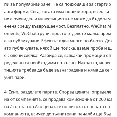
пи за популяризиране, Не са подходящи за стартир
ащи фирми. Сега, когато има повече хора, ефектът
не е очевиден и инвестицията не може да бъде зам
енена срещу възвръщаемост. Безплатно, WeChat M
oments, WeChat групи, просто отделете малко врем
е за публикуване. Ефектът идва много по-бързо. Док
ато публикувате, някой ще поиска, вземе проба и щ
е сключи сделка. Разбира се, всякакви промоции оп
ределено са необходими по-късно. Накратко, инвес
тицията трябва да бъде възнаградена и няма да се г
убят пари.
4: Екип, разделете парите. Според цената, определе
на от компанията, се продава комисионна от 200 юа
на / тон за тон.Ако цената е по-висока от цената на
компанията, всички допълнителни печалби ще бъд