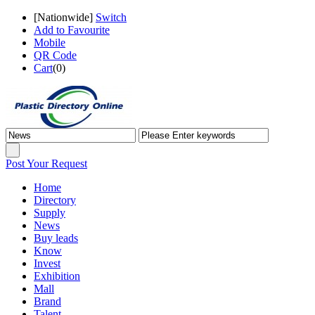
[
Nationwide
]
Switch
Add to Favourite
Mobile
QR Code
Cart
(
0
)
Post Your Request
Home
Directory
Supply
News
Buy leads
Know
Invest
Exhibition
Mall
Brand
Talent