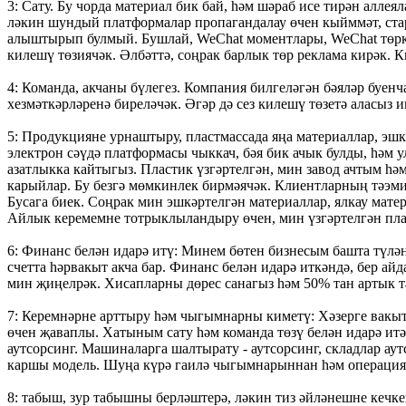
3: Сату. Бу чорда материал бик бай, һәм шәраб исе тирән аллея
ләкин шундый платформалар пропагандалау өчен кыйммәт, стар
алыштырып булмый. Бушлай, WeChat моментлары, WeChat төркем
килешү төзиячәк. Әлбәттә, соңрак барлык төр реклама кирәк. К
4: Команда, акчаны бүлегез. Компания билгеләгән бәяләр буенч
хезмәткәрләренә биреләчәк. Әгәр дә сез килешү төзетә аласыз и
5: Продукцияне урнаштыру, пластмассада яңа материаллар, эшк
электрон сәүдә платформасы чыккач, бәя бик ачык булды, һәм у
азатлыкка кайтыгыз. Пластик үзгәртелгән, мин завод ачтым һ
карыйлар. Бу безгә мөмкинлек бирмәячәк. Клиентларның тәэмин
Бусага биек. Соңрак мин эшкәртелгән материаллар, ялкау матери
Айлык керемемне тотрыклыландыру өчен, мин үзгәртелгән пла
6: Финанс белән идарә итү: Минем бөтен бизнесым башта түлән
счетта һәрвакыт акча бар. Финанс белән идарә иткәндә, бер ай
мин җиңелрәк. Хисапларны дөрес санагыз һәм 50% тан артык т
7: Керемнәрне арттыру һәм чыгымнарны киметү: Хәзерге вакы
өчен җаваплы. Хатыным сату һәм команда төзү белән идарә итә
аутсорсинг. Машиналарга шалтырату - аутсорсинг, складлар аут
каршы модель. Шуңа күрә гаилә чыгымнарыннан һәм операция
8: табыш, зур табышны берләштерә, ләкин тиз әйләнешне кеч