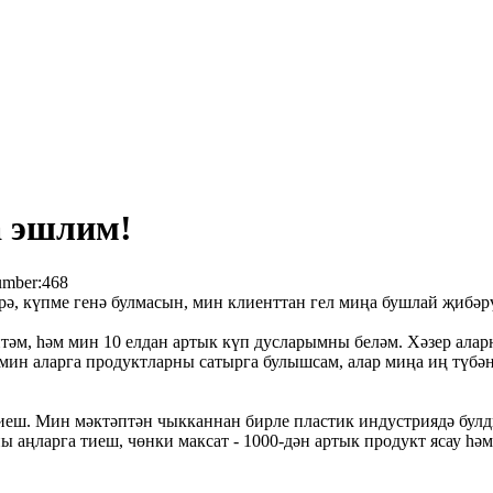
а эшлим!
umber:
468
әрә, күпме генә булмасын, мин клиенттан гел миңа бушлай җибәр
 итәм, һәм мин 10 елдан артык күп дусларымны беләм. Хәзер ал
 мин аларга продуктларны сатырга булышсам, алар миңа иң түбән
тиеш. Мин мәктәптән чыкканнан бирле пластик индустриядә булд
 аңларга тиеш, чөнки максат - 1000-дән артык продукт ясау һәм