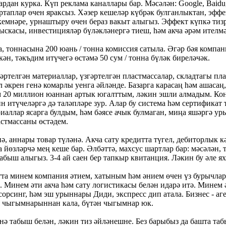
лардан курка. Күп реклама каналлары бар. Мәсәлән: Google, Baidu
таплар өчен яраксыз. Хәзер кешеләр күбрәк булганлыктан, эффе
нәре, урнаштыру өчен бераз вакыт алыгыз. Эффект күпкә тизрәк
ыскасы, инвестицияләр бүләкләнергә тиеш, һәм акча әрәм ителмә
а, тоннасына 200 юань / тонна комиссия сатыла. Әгәр бәя компа
кән, тәкъдим итүчегә өстәмә 50 сум / тонна бүләк биреләчәк.
әртелгән материаллар, үзгәртелгән пластмассалар, складтагы пл
л әкрен генә комарлы уенга әйләнде. Базарга карасаң һәм ашасаң
әм 20 миллион юаннан артык югалттым, ләкин эшли алмадым. Кон
 итүчеләргә дә таләпләре зур. Алар бу система һәм сертификат 
аллар ясарга булдым, һәм бәясе ачык булмаган, миңа яшәргә урын
стмассаны өстәдем.
ә, аннары товар түләнә. Акча сату кредитта түгел, дебиторлык 
да йөзләрчә мең кеше бар. Әлбәттә, махсус шартлар бар: мәсәлән
абыш алыгыз. 3-4 ай саен бер тапкыр квитанция. Ләкин бу әле 
тта минем компания әтием, хатыным һәм әнием өчен үз бурычла
. Минем әти акча һәм сату логистикасы белән идарә итә. Минем
сорсинг, һәм эш урыннары Диди, экспресс дип атала. Бизнес - а
 чыгымнарыннан кала, бүтән чыгымнар юк.
кенә табыш белән, ләкин тиз әйләнешне. Без барыбыз да башта 