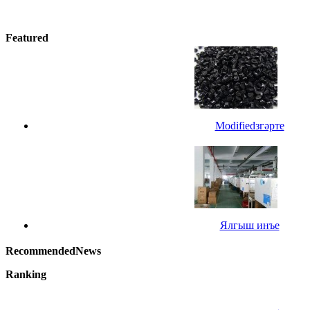
Featured
Modifiedзгәрте
Ялгыш инъе
RecommendedNews
Ranking