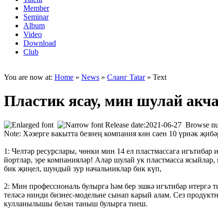
Member
Seminar
Album
Video
Download
Club
You are now at:
Home
»
News
»
Сланг Tatar
» Text
Пластик ясау, мин шулай акч
Release date:2021-06-27 Browse n
Note: Хәзерге вакытта безнең компания көн саен 10 үрнәк җиб
1: Челтәр ресурслары, чөнки мин 14 ел пластмассага игътибар
йортлар, эре компанияләр! Алар шулай ук пластмасса ясыйлар,
бик җиңел, шундый зур начальниклар бик күп,
2: Мин профессиональ булырга һәм бер эшкә игътибар итергә 
теләсә нинди бизнес-модельне сынап карый алам. Сез продуктны
кулланылышы белән таныш булырга тиеш.