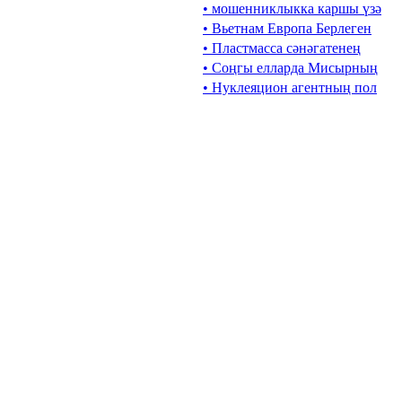
• мошенниклыкка каршы үзә
• Вьетнам Европа Берлеген
• Пластмасса сәнәгатенең
• Соңгы елларда Мисырның
• Нуклеяцион агентның пол