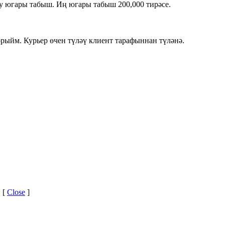
Бу югары табыш. Иң югары табыш 200,000 тирәсе.
орыйм. Курьер өчен түләү клиент тарафыннан түләнә.
 [
Close
]