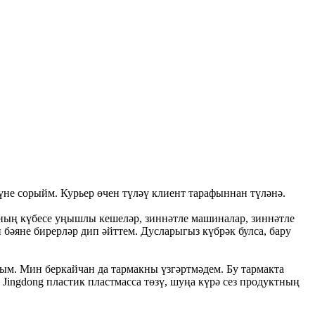
үне сорыйм. Курьер өчен түләү клиент тарафыннан түләнә.
арның күбесе уңышлы кешеләр, зиннәтле машиналар, зиннәтле
 бәяне бирерләр дип әйттем. Дусларыгыз күбрәк булса, бару
ым. Мин беркайчан да тармакны үзгәртмәдем. Бу тармакта
 Jingdong пластик пластмасса төзү, шуңа күрә сез продуктның