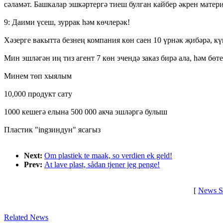
сәламәт. Башкалар эшкәртергә тиеш булган кайбер әкрен мате
9: Даими үсеш, зуррак һәм көчлерәк!
Хәзерге вакытта безнең компания көн саен 10 үрнәк җибәрә, к
Мин эшләгән иң тиз агент 7 көн эчендә заказ бирә ала, һәм бөт
Минем төп хыялым
10,000 продукт сату
1000 кешегә елына 500 000 акча эшләргә булыш
Пластик "ingзиндун" ясагыз
Next:
Om plastiek te maak, so verdien ek geld!
Prev:
At lave plast, sådan tjener jeg penge!
[
News S
Related News