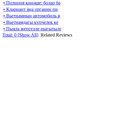
• Полиция киңәше: болар ба
• Клариант яңа органик пи
• Вьетнамның автомобиль я
• Вьетнамдагы күпчелек ке
• Пыяла җепселле ныгытылг
Total:
0
[Show All]
Related Reviews