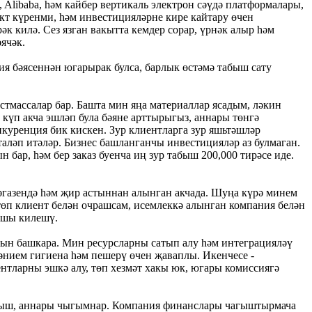
, Alibaba, һәм кайбер вертикаль электрон сәүдә платформалары,
кт күренми, һәм инвестицияләрне кире кайтару өчен
 килә. Сез язган вакытта кемдер сорар, үрнәк алыр һәм
ячәк.
ния бәясеннән югарырак булса, барлык өстәмә табыш сату
астмассалар бар. Башта мин яңа материаллар ясадым, ләкин
, күп акча эшләп була бәяне арттырыгыз, аннары төнгә
куренция бик кискен. Зур клиентларга зур яшьтәшләр
таләп итәләр. Бизнес башланганчы инвестицияләр аз булмаган.
 бар, һәм бер заказ буенча иң зур табыш 200,000 тирәсе иде.
кәгазендә һәм җир астыннан алынган акчада. Шуңа күрә минем
, төп клиент белән очрашсам, исемлеккә алынган компания белән
яхшы килешү.
рын башкара. Мин ресурсларны сатып алу һәм интеграцияләү
 әнием гигиена һәм пешерү өчен җаваплы. Икенчесе -
гентларны эшкә алу, төп хезмәт хакы юк, югары комиссиягә
табыш, аннары чыгымнар. Компания финанслары чагыштырмача