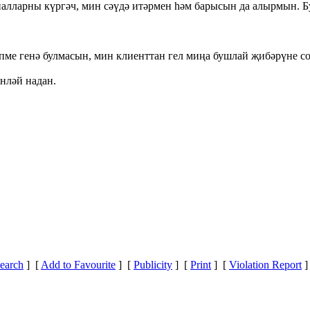
риалларны күргәч, мин сәүдә итәрмен һәм барысын да алырмын. 
үпме генә булмасын, мин клиенттан гел миңа бушлай җибәрүне с
енләй надан.
earch
] [
Add to Favourite
] [
Publicity
] [
Print
] [
Violation Report
]