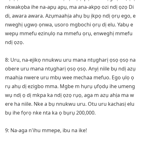
nkwakọba ihe na-apụ apụ, ma ana-akpọ ozi ndị ọzọ Di
di, awara awara. Azụmaahịa ahụ bụ ịkpọ ndị ọrụ ego, e
nweghị ụgwọ ọnwa, usoro mgbochi ọrụ dị elu. Yabụ e
wepụ mmefu ezinụlọ na mmefu ọrụ, enweghị mmefu
ndị ọzọ.
8: Uru, na-ejikọ nnukwu uru mana ntụgharị ọsọ ọsọ na
obere uru mana ntụgharị ọsọ ọsọ. Anyị niile bụ ndị azụ
maahịa nwere uru mbụ wee mechaa mefuo. Ego ụlọ ọ
rụ ahụ dị ezigbo mma. Mgbe m hụrụ ụfọdụ ihe umeng
wụ ndị ọ dị mkpa ka ndị ọzọ rụọ, aga m azụ ahịa ma w
ere ha niile. Nke a bụ nnukwu uru. Otu uru kachasị elu
bụ ihe fọrọ nke nta ka ọ bụrụ 200,000.
9: Na-aga n'ihu mmepe, ibu na ike!