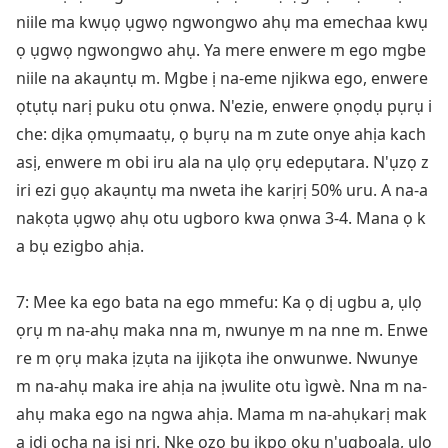
niile ma kwụọ ụgwọ ngwo
ngwo ahụ ma emechaa kwụ
ọ ụgwọ ngwo
ngwo ahụ. Ya mere enwere m ego mgbe
niile na akaụntụ m. Mgbe ị na-eme njikwa ego, enwere
ọtụtụ narị puku otu ọnwa. N'ezie, enwere ọnọdụ pụrụ i
che: dịka ọmụmaatụ, ọ bụrụ na m zute o
nye ahịa kach
asị, enwere m obi iru ala na ụlọ ọrụ edepụtara. N'ụzọ z
iri ezi gụọ akaụntụ ma nweta ihe karịrị 50% uru. A na-a
nakọta ụgwọ ahụ otu ugboro kwa ọnwa 3-4. Mana ọ k
a bụ ezigbo ahịa.
7: Mee ka ego bata na ego mmefu: Ka ọ dị ugbu a, ụlọ
ọrụ m na-ahụ maka nna m, nwunye m na nne m. Enwe
re m ọrụ maka ịzụta na ijikọta ihe onwunwe. Nwunye
m na-ahụ maka ire ahịa na ịwulite otu ìgwè. Nna m na-
ahụ maka ego na ngwa ahịa. Mama m na-ahụkarị mak
a ịdị ọcha na isi nri. Nke ọzọ bụ ịkpọ oku n'ụgbọala, ụlọ