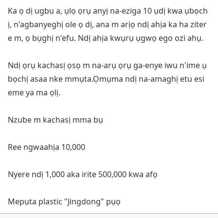
Ka ọ dị ugbu a, ụlọ ọrụ anyị na-eziga 10 ụdị kwa ụbọch
ị, n'agbanyeghị ole ọ dị, ana m arịọ ndị ahịa ka ha ziter
e m, ọ bụghị n'efu. Ndị ahịa kwụrụ ụgwọ ego ozi ahụ.
Ndị ọrụ kachasị ọsọ m na-arụ ọrụ ga-enye iwu n'ime ụ
bọchị asaa nke mmụta.Ọmụma ndị na-amaghị etu esi
eme ya ma ọlị.
Nzube m kachasị mma bụ
Ree ngwaahịa 10,000
Nyere ndị 1,000 aka irite 500,000 kwa afọ
Mepụta plastic "Jingdong" pụọ