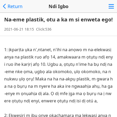
Return
Ndi Igbo
Na-eme plastik, otu a ka m si enweta ego!
2021-06-21 18:15 Click:536
1: ịkparịta ụka n',ntanet, n'ihi na anọwo m na-elekwasị
anya na plastik ruo afọ 14, amakwaara m ọtụtụ ndị eny
i ruo ihe karịrị afọ 10. Ugbu a, ọtụtụ n'ime ha bụ ndị na
-eme nke ọma, ụgbọ ala okomoko, ụlọ okomoko, na n
nukwu ụlọ ọrụ! Maka na ha na-akpụ plastik, m gwara h
a na ọ bụrụ na m nyere ha aka ire ngwaahịa ahụ, ha ga
-enye m ọnụahịa dị ala. Ọ dị mfe ịga ma ọ bụrụ na ị nw
ere ọtụtụ ndị enyi, enwere ọtụtụ ndị isi dị otú a,
2: Ekwesiri m ịbụ o
nye ọkachamara ma lekwasị anya n