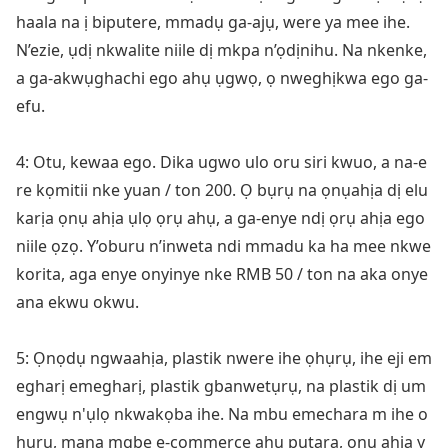
haala na ị biputere, mmadụ ga-ajụ, were ya mee ihe.
N’ezie, ụdị nkwalite niile dị mkpa n’ọdịnihu. Na nkenke,
a ga-akwụghachi ego ahụ ụgwọ, ọ nweghịkwa ego ga-
efu.
4: Otu, kewaa ego. Dika ugwo ulo oru siri kwuo, a na-e
re kọmitii nke yuan / ton 200. Ọ bụrụ na ọnụahịa dị elu
karịa ọnụ ahịa ụlọ ọrụ ahụ, a ga-enye ndị ọrụ ahịa ego
niile ọzọ. Y’oburu n’inweta ndi mmadu ka ha mee nkwe
korita, aga enye o
nyinye nke RMB 50 / ton na aka o
nye
ana ekwu okwu.
5: Ọnọdụ ngwaahịa, plastik nwere ihe ọhụrụ, ihe eji em
egharị emegharị, plastik gbanwetụrụ, na plastik dị um
engwụ n'ụlọ nkwakọba ihe. Na mbu emechara m ihe o
huru, mana mgbe e-commerce ahu putara, onu ahia y