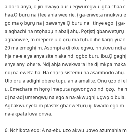
a doro anya, o jiri nwayọ buru egwuregwu ịgba chaa c
haa.Ọ bụrụ na ị lee ahịa wee rie, ị ga-enweta nnukwu e
go ma ọ bụrụ na ị bawanye Ọ bụrụ na i tinye ego, ị ga-
alaghachi na ntọhapụ n'abalị ahụ. Pọtịstị gbanwetụrụ
agbanwee, m mepere ụlọ ọrụ ma tụfuo ihe karịrị yuan
20 ma emeghị m. Asọmpi a dị oke egwu, nnukwu ndị a
hịa na-ele ya anya site n'aka ndị ọgbọ buru ibu.Ọ gaghị
enye anyị ohere. Ndị ahịa nwekwara ihe dị mkpa maka
ndị na-eweta ha. Ha chọrọ sistemu na asambodo ahụ.
Ulo oru a adighi obere tupu ahia amalite. Ọnụ ụzọ dị el
u. Emechara m họrọ imepụta ngwo
ngwo ndị ọzọ, ihe n
dị na-adị umengwụ na ego a na-akwụghị ụgwọ ọ bụla.
Agbakwunyela m plastik gbanwetụrụ iji kwado ego m
na-akpata kwa ọnwa.
6: Nchịkọta ego: A na-ebu ụzọ akwụ ụgwọ azụmahịa m