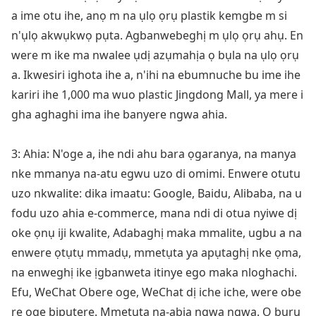
a ime otu ihe, anọ m na ụlọ ọrụ plastik kemgbe m si
n'ụlọ akwụkwọ pụta. Agbanwebeghị m ụlọ ọrụ ahụ. En
were m ike ma nwalee ụdị azụmahịa ọ bụla na ụlọ ọrụ
a. Ikwesiri ighota ihe a, n'ihi na ebumnuche bu ime ihe
kariri ihe 1,000 ma wuo plastic Jingdong Mall, ya mere i
gha aghaghi ima ihe banyere ngwa ahia.
3: Ahia: N'oge a, ihe ndi ahu bara ọgaranya, na manya
nke mmanya na-atu egwu uzo di omimi. Enwere otutu
uzo nkwalite: dika imaatu: Google, Baidu, Alibaba, na u
fodu uzo ahia e-commerce, mana ndi di otua nyiwe dị
oke ọnụ iji kwalite, Adabaghị maka mmalite, ugbu a na
enwere ọtụtụ mmadụ, mmetụta ya apụtaghị nke ọma,
na enweghị ike ịgbanweta itinye ego maka nloghachi.
Efu, WeChat Obere oge, WeChat dị iche iche, were obe
re oge biputere. Mmetụta na-abịa ngwa ngwa. Ọ bụrụ