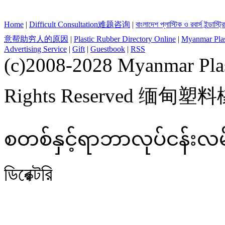
Home
|
Difficult Consultation难题咨询
|
বাংলাদেশ প্লাস্টিক ও রবার্স ইন্ডাস্ট
意帮助穷人的原因
|
Plastic Rubber Directory Online
|
Myanmar Plast
Advertising Service
|
Gift
|
Guestbook
|
RSS
(c)2008-2028 Myanmar Plas
Rights Reserved 缅甸
စတစ်နှင့်ရာဘာလုပ်ငန်းလမ်းညွှ
ডিরেক্টরি