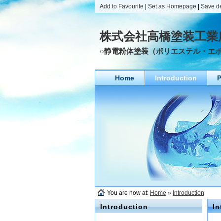
Add to Favourite
|
Set as Homepage
|
Save d
株式会社高橋塗装工業
○静電粉体塗装（ポリエステル・エ
Home
Introduction
P
You are now at:
Home
»
Introduction
Introduction
In