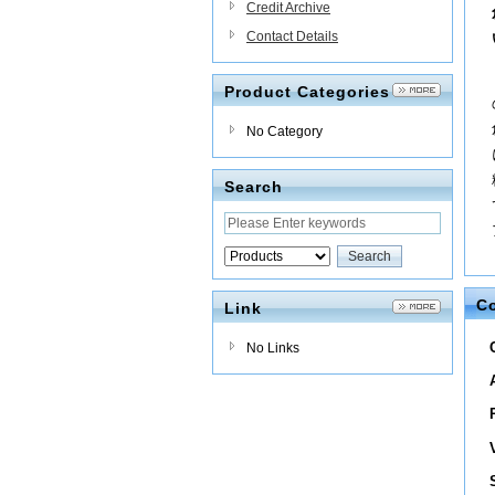
Credit Archive
Contact Details
Product Categories
No Category
Search
C
Link
No Links