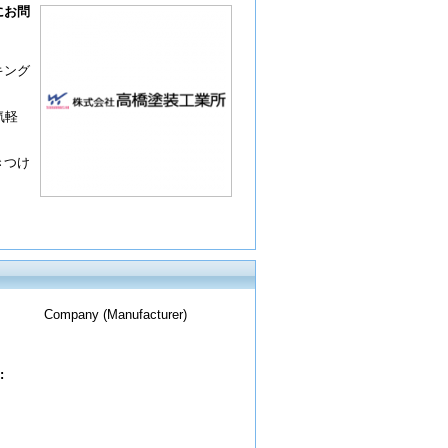
にお問
キング
気軽
きつけ
Company (Manufacturer)
: