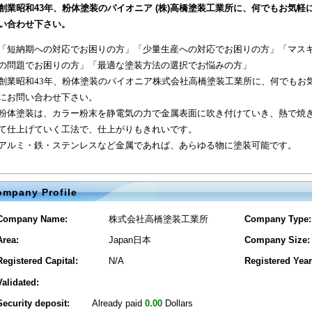
創業昭和43年、粉体塗装のパイオニア (株)高橋塗装工業所に、何でもお気軽
い合わせ下さい。
「短納期への対応でお困りの方」「少量生産への対応でお困りの方」「マス
の問題でお困りの方」「最適な塗装方法の選択でお悩みの方」
創業昭和43年、粉体塗装のパイオニア株式会社高橋塗装工業所に、何でもお
にお問い合わせ下さい。
粉体塗装は、カラー粉末を静電気の力で金属表面に吹き付けていき、熱で焼
て仕上げていく工法で、仕上がりもきれいです。
アルミ・鉄・ステンレスなど金属であれば、あらゆる物に塗装可能です。
ompany Profile
Company Name:
株式会社高橋塗装工業所
Company Type:
Area:
Japan日本
Company Size:
Registered Capital:
N/A
Registered Year
Validated:
Security deposit:
Already paid
0.00
Dollars