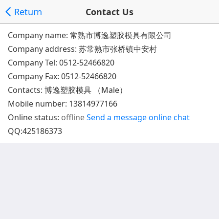
Return
Contact Us
Company name: 常熟市博逸塑胶模具有限公司
Company address:
苏常熟市张桥镇中安村
Company Tel:
0512-52466820
Company Fax: 0512-52466820
Contacts: 博逸塑胶模具 （Male）
Mobile number:
13814977166
Online status:
offline
Send a message
online chat
QQ:
425186373